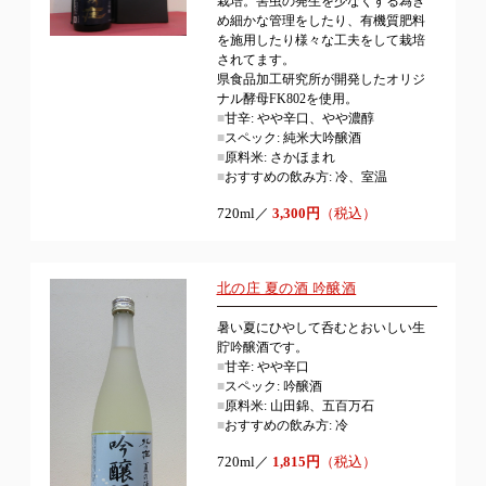
栽培。害虫の発生を少なくする為き
め細かな管理をしたり、有機質肥料
を施用したり様々な工夫をして栽培
されてます。
県食品加工研究所が開発したオリジ
ナル酵母FK802を使用。
■
甘辛: やや辛口、やや濃醇
■
スペック: 純米大吟醸酒
■
原料米: さかほまれ
■
おすすめの飲み方: 冷、室温
720ml／
3,300円
（税込）
北の庄 夏の酒 吟醸酒
暑い夏にひやして呑むとおいしい生
貯吟醸酒です。
■
甘辛: やや辛口
■
スペック: 吟醸酒
■
原料米: 山田錦、五百万石
■
おすすめの飲み方: 冷
720ml／
1,815円
（税込）