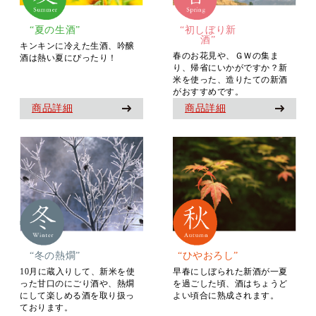
“夏の生酒”
“初しぼり新
酒”
キンキンに冷えた生酒、吟醸
春のお花見や、ＧＷの集ま
酒は熱い夏にぴったり！
り、帰省にいかがですか？新
米を使った、造りたての新酒
がおすすめです。
商品詳細
商品詳細
“冬の熱燗”
“ひやおろし”
10月に蔵入りして、新米を使
早春にしぼられた新酒が一夏
った甘口のにごり酒や、熱燗
を過ごした頃、酒はちょうど
にして楽しめる酒を取り扱っ
よい頃合に熟成されます。
ております。