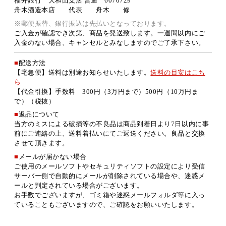
福井銀行 大和田支店 普通 6070729
舟木酒造本店 代表 舟木 修
※郵便振替、銀行振込は先払いとなっております。
ご入金が確認でき次第、商品を発送致します。一週間以内にご
入金のない場合、キャンセルとみなしますのでご了承下さい。
■
配送方法
【宅急便】送料は別途お知らせいたします。
送料の目安はこち
ら
【代金引換】手数料 300円（3万円まで）500円（10万円ま
で）（税抜）
■
返品について
当方のミスによる破損等の不良品は商品到着日より7日以内に事
前にご連絡の上、送料着払いにてご返送ください。良品と交換
させて頂きます。
■
メールが届かない場合
ご使用のメールソフトやセキュリティソフトの設定により受信
サーバー側で自動的にメールが削除されている場合や、迷惑メ
ールと判定されている場合がございます。
お手数でございますが、ゴミ箱や迷惑メールフォルダ等に入っ
ていることもございますので、ご確認をお願いいたします。