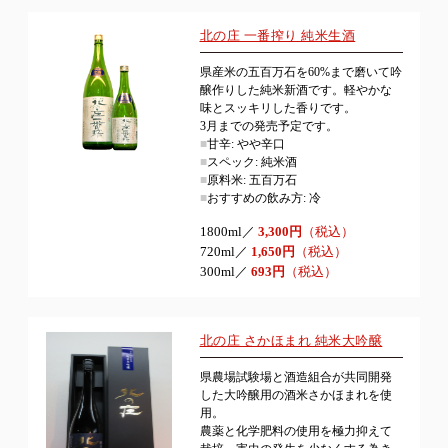
北の庄 一番搾り 純米生酒
県産米の五百万石を60%まで磨いて吟
醸作りした純米新酒です。軽やかな
味とスッキリした香りです。
3月までの発売予定です。
■
甘辛: やや辛口
■
スペック: 純米酒
■
原料米: 五百万石
■
おすすめの飲み方: 冷
1800ml／
3,300円
（税込）
720ml／
1,650円
（税込）
300ml／
693円
（税込）
北の庄 さかほまれ 純米大吟醸
県農場試験場と酒造組合が共同開発
した大吟醸用の酒米さかほまれを使
用。
農薬と化学肥料の使用を極力抑えて