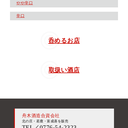
やや辛口
辛口
呑めるお店
取扱い酒店
舟木酒造合資会社
北の庄・若鹿・富成喜を販売
TEL／0776-54-2323