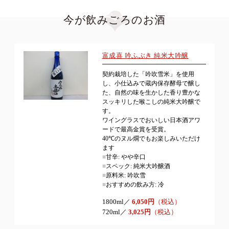
今が飲みごろのお酒
富成喜 吟ふぶき 純米大吟醸
契約栽培した「吟吹雪米」を使用
し、小仕込みで蔵内保存酵母で醸し
た、自然の味を生かした香り豊かな
スッキリした喉こしの純米大吟醸で
す。
ワイングラスでおいしい日本酒アワ
ードで最高金賞を受賞。
40℃のヌル燗でもお楽しみいただけ
ます
■
甘辛: やや辛口
■
スペック: 純米大吟醸酒
■
原料米: 吟吹雪
■
おすすめの飲み方: 冷
1800ml／
6,050円
（税込）
720ml／
3,025円
（税込）