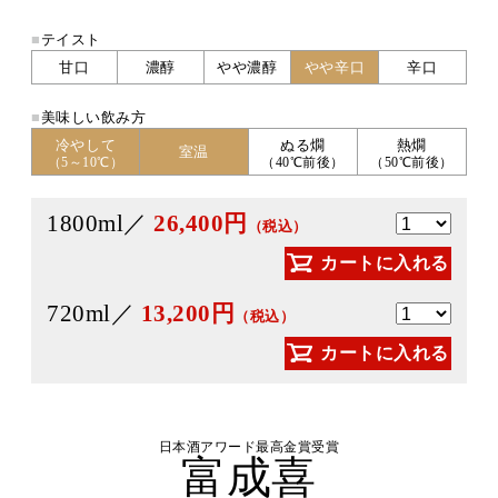
■
テイスト
甘口
濃醇
やや濃醇
やや辛口
辛口
■
美味しい飲み方
冷やして
ぬる燗
熱燗
室温
（5～10℃）
（40℃前後）
（50℃前後）
1800ml／
26,400円
（税込）
カートに入れる
720ml／
13,200円
（税込）
カートに入れる
日本酒アワード最高金賞受賞
富成喜