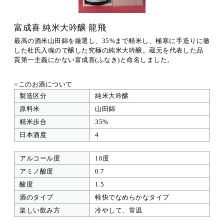
富成喜 純米大吟醸 龍飛
最高の酒米山田錦を厳選し、35%まで精米し、極寒に手造りに徹
した杜氏入魂ので醸した究極の純米大吟醸。蔵元を代表した品
質第一主義にかない富成喜(ふなき)と命名しました。
■
このお酒について
製造区分
純米大吟醸
原料米
山田錦
精米歩合
35%
日本酒度
4
アルコール度
16度
アミノ酸度
0.7
酸度
1.5
酒のタイプ
軽快でなめらかなタイプ
楽しい飲み方
冷やして、常温