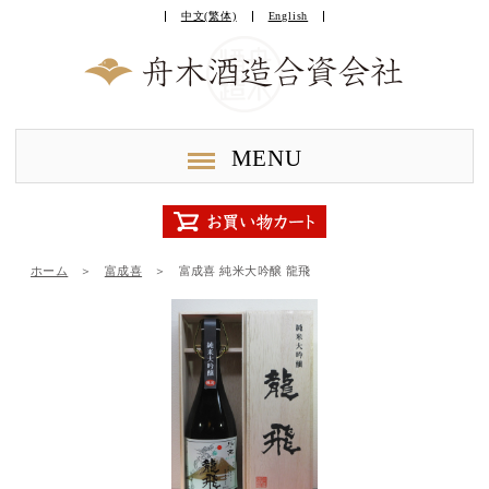
中文(繁体)
English
MENU
ホーム
＞
富成喜
＞
富成喜 純米大吟醸 龍飛