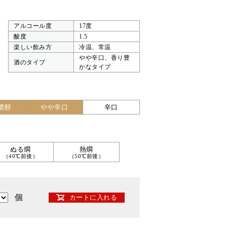
アルコール度
17度
酸度
1.5
楽しい飲み方
冷温、常温
やや辛口、香り豊
酒のタイプ
かなタイプ
濃醇
やや辛口
辛口
ぬる燗
熱燗
（40℃前後）
（50℃前後）
個
カートに入れる