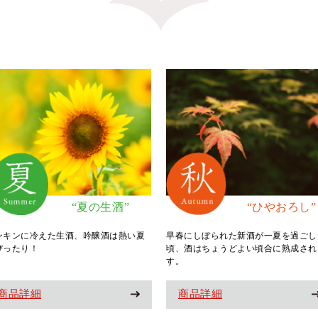
“夏の生酒”
“ひやおろし”
ンキンに冷えた生酒、吟醸酒は熱い夏
早春にしぼられた新酒が一夏を過ごし
ぴったり！
頃、酒はちょうどよい頃合に熟成され
す。
商品詳細
商品詳細