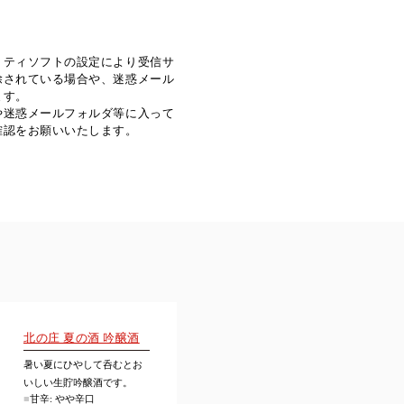
リティソフトの設定により受信サ
除されている場合や、迷惑メール
ます。
や迷惑メールフォルダ等に入って
確認をお願いいたします。
北の庄 夏の酒 吟醸酒
暑い夏にひやして呑むとお
いしい生貯吟醸酒です。
■
甘辛: やや辛口