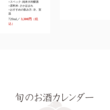
■
スペック: 純米大吟醸酒
■
原料米: さかほまれ
■
おすすめの飲み方: 冷、室
温
720ml／
3,300円
（税
込）