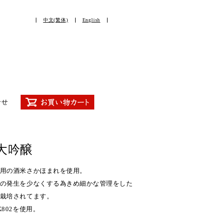
中文(繁体)
English
合せ
大吟醸
用の酒米さかほまれを使用。
の発生を少なくする為きめ細かな管理をした
栽培されてます。
802を使用。