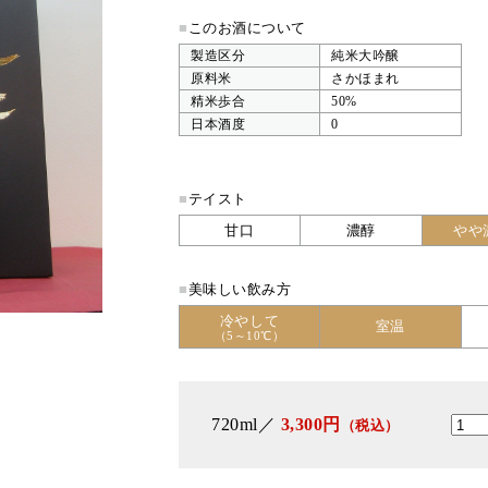
■
このお酒について
製造区分
純米大吟醸
原料米
さかほまれ
精米歩合
50%
日本酒度
0
■
テイスト
甘口
濃醇
やや
■
美味しい飲み方
冷やして
室温
（5～10℃）
720ml／
3,300円
（税込）