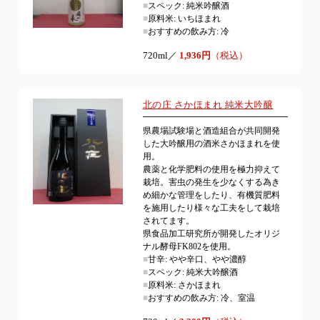
■
スペック: 純米吟醸酒
■
原料米: いちほまれ
■
おすすめの飲み方: 冷
720ml／
1,936円
（税込）
北の庄 さかほまれ 純米大吟醸
県農場試験場と酒造組合が共同開発
した大吟醸用の酒米さかほまれを使
用。
農薬と化学肥料の使用を極力抑えて
栽培。害虫の発生を少なくする為き
め細かな管理をしたり、有機質肥料
を施用したり様々な工夫をして栽培
されてます。
県食品加工研究所が開発したオリジ
ナル酵母FK802を使用。
■
甘辛: やや辛口、やや濃醇
■
スペック: 純米大吟醸酒
■
原料米: さかほまれ
■
おすすめの飲み方: 冷、室温