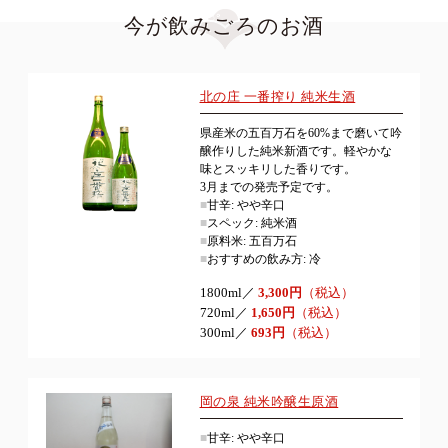
今が飲みごろのお酒
北の庄 一番搾り 純米生酒
県産米の五百万石を60%まで磨いて吟
醸作りした純米新酒です。軽やかな
味とスッキリした香りです。
3月までの発売予定です。
■
甘辛: やや辛口
■
スペック: 純米酒
■
原料米: 五百万石
■
おすすめの飲み方: 冷
1800ml／
3,300円
（税込）
720ml／
1,650円
（税込）
300ml／
693円
（税込）
岡の泉 純米吟醸生原酒
■
甘辛: やや辛口