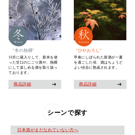
“冬の熱燗”
“ひやおろし”
10月に蔵入りして、新米を使
早春にしぼられた新酒が一夏
った甘口のにごり酒や、熱燗
を過ごした頃、酒はちょうど
にして楽しめる酒を取り扱っ
よい頃合に熟成されます。
ております。
商品詳細
商品詳細
シーンで探す
日本酒がまだなれていない方へ