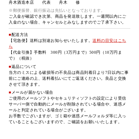
舟木酒造本店 代表 舟木 修
※郵便振替、銀行振込は先払いとなっております。
ご入金が確認でき次第、商品を発送致します。一週間以内にご
入金のない場合、キャンセルとみなしますのでご了承下さい。
■
配送方法
【宅急便】送料は別途お知らせいたします。
送料の目安はこち
ら
【代金引換】手数料 300円（3万円まで）500円（10万円ま
で）（税抜）
■
返品について
当方のミスによる破損等の不良品は商品到着日より7日以内に事
前にご連絡の上、送料着払いにてご返送ください。良品と交換
させて頂きます。
■
メールが届かない場合
ご使用のメールソフトやセキュリティソフトの設定により受信
サーバー側で自動的にメールが削除されている場合や、迷惑メ
ールと判定されている場合がございます。
お手数でございますが、ゴミ箱や迷惑メールフォルダ等に入っ
ていることもございますので、ご確認をお願いいたします。