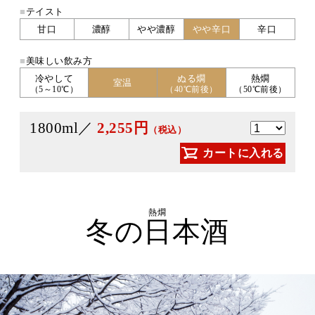
■
テイスト
甘口
濃醇
やや濃醇
やや辛口
辛口
■
美味しい飲み方
冷やして
ぬる燗
熱燗
室温
（5～10℃）
（40℃前後）
（50℃前後）
1800ml／
2,255円
（税込）
カートに入れる
熱燗
冬の日本酒