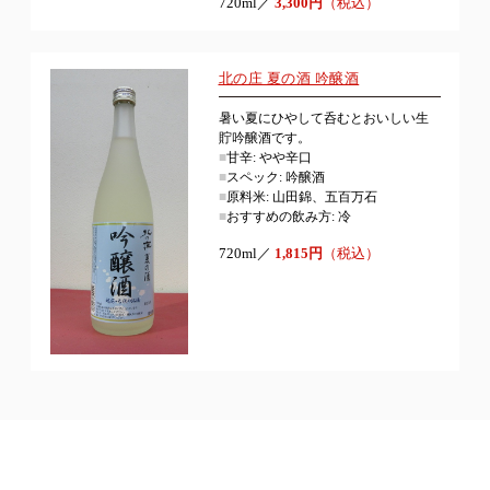
720ml／
3,300円
（税込）
北の庄 夏の酒 吟醸酒
暑い夏にひやして呑むとおいしい生
貯吟醸酒です。
■
甘辛: やや辛口
■
スペック: 吟醸酒
■
原料米: 山田錦、五百万石
■
おすすめの飲み方: 冷
720ml／
1,815円
（税込）