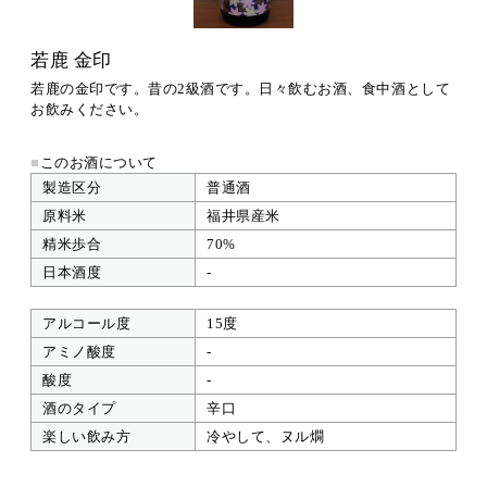
若鹿 金印
若鹿の金印です。昔の2級酒です。日々飲むお酒、食中酒として
お飲みください。
■
このお酒について
製造区分
普通酒
原料米
福井県産米
精米歩合
70%
日本酒度
-
アルコール度
15度
アミノ酸度
-
酸度
-
酒のタイプ
辛口
楽しい飲み方
冷やして、ヌル燗