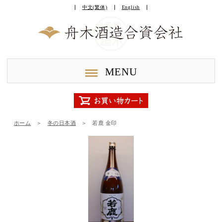
中文(繁体)
English
MENU
ホーム
＞
冬の日本酒
＞
若鹿 金印