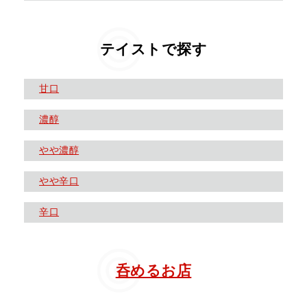
テイストで探す
甘口
濃醇
やや濃醇
やや辛口
辛口
呑めるお店