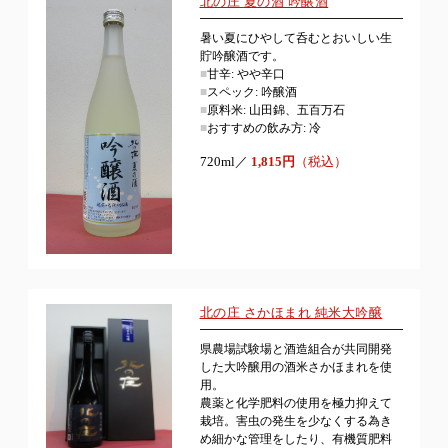
北の庄 夏の酒 吟醸酒
暑い夏にひやして呑むとおいしい生
貯吟醸酒です。
■
甘辛: やや辛口
■
スペック: 吟醸酒
■
原料米: 山田錦、五百万石
■
おすすめの飲み方: 冷
720ml／
1,815円
（税込）
北の庄 さかほまれ 純米大吟醸
県農場試験場と酒造組合が共同開発
した大吟醸用の酒米さかほまれを使
用。
農薬と化学肥料の使用を極力抑えて
栽培。害虫の発生を少なくする為き
め細かな管理をしたり、有機質肥料