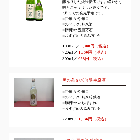
醸作りした純米新酒です。軽やかな
味とスッキリした香りです。
3月までの発売予定です。
■
甘辛: やや辛口
■
スペック: 純米酒
■
原料米: 五百万石
■
おすすめの飲み方: 冷
1800ml／
3,300円
（税込）
720ml／
1,650円
（税込）
300ml／
693円
（税込）
岡の泉 純米吟醸生原酒
■
甘辛: やや辛口
■
スペック: 純米吟醸酒
■
原料米: いちほまれ
■
おすすめの飲み方: 冷
720ml／
1,936円
（税込）