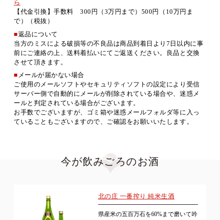
ら
【代金引換】手数料 300円（3万円まで）500円（10万円ま
で）（税抜）
■
返品について
当方のミスによる破損等の不良品は商品到着日より7日以内に事
前にご連絡の上、送料着払いにてご返送ください。良品と交換
させて頂きます。
■
メールが届かない場合
ご使用のメールソフトやセキュリティソフトの設定により受信
サーバー側で自動的にメールが削除されている場合や、迷惑メ
ールと判定されている場合がございます。
お手数でございますが、ゴミ箱や迷惑メールフォルダ等に入っ
ていることもございますので、ご確認をお願いいたします。
今が飲みごろのお酒
北の庄 一番搾り 純米生酒
県産米の五百万石を60%まで磨いて吟