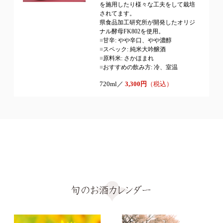
を施用したり様々な工夫をして栽培
されてます。
県食品加工研究所が開発したオリジ
ナル酵母FK802を使用。
■
甘辛: やや辛口、やや濃醇
■
スペック: 純米大吟醸酒
■
原料米: さかほまれ
■
おすすめの飲み方: 冷、室温
720ml／
3,300円
（税込）