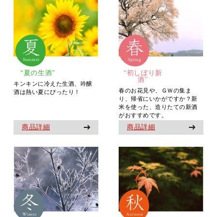
“夏の生酒”
“初しぼり新
酒”
キンキンに冷えた生酒、吟醸
春のお花見や、ＧＷの集ま
酒は熱い夏にぴったり！
り、帰省にいかがですか？新
米を使った、造りたての新酒
がおすすめです。
商品詳細
商品詳細