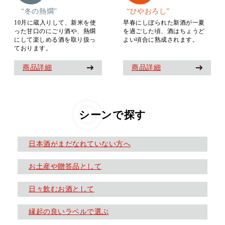
“冬の熱燗”
“ひやおろし”
10月に蔵入りして、新米を使
早春にしぼられた新酒が一夏
った甘口のにごり酒や、熱燗
を過ごした頃、酒はちょうど
にして楽しめる酒を取り扱っ
よい頃合に熟成されます。
ております。
商品詳細
商品詳細
シーンで探す
日本酒がまだなれていない方へ
お土産や贈答品として
日々飲むお酒として
縁起の良いラベルで選ぶ