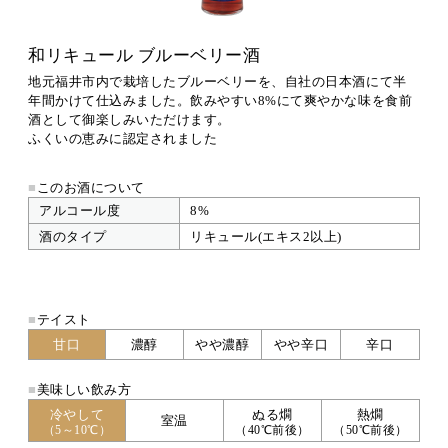
和リキュール ブルーベリー酒
地元福井市内で栽培したブルーベリーを、自社の日本酒にて半
年間かけて仕込みました。飲みやすい8%にて爽やかな味を食前
酒として御楽しみいただけます。
ふくいの恵みに認定されました
■
このお酒について
アルコール度
8%
酒のタイプ
リキュール(エキス2以上)
■
テイスト
甘口
濃醇
やや濃醇
やや辛口
辛口
■
美味しい飲み方
冷やして
ぬる燗
熱燗
室温
（5～10℃）
（40℃前後）
（50℃前後）