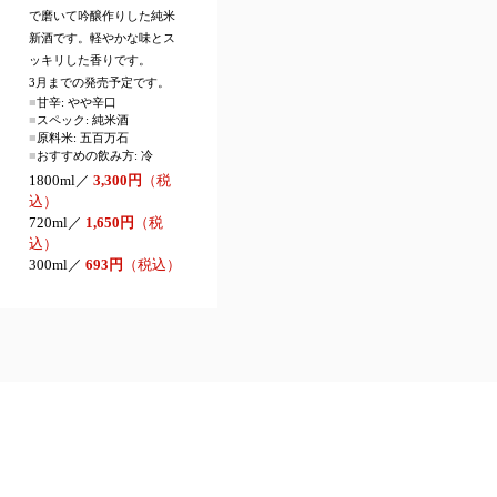
で磨いて吟醸作りした純米
新酒です。軽やかな味とス
ッキリした香りです。
3月までの発売予定です。
■
甘辛: やや辛口
■
スペック: 純米酒
■
原料米: 五百万石
■
おすすめの飲み方: 冷
1800ml／
3,300円
（税
込）
720ml／
1,650円
（税
込）
300ml／
693円
（税込）