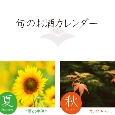
“夏の生酒”
“ひやおろし”