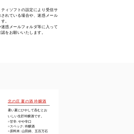
リティソフトの設定により受信サ
除されている場合や、迷惑メール
ます。
や迷惑メールフォルダ等に入って
確認をお願いいたします。
北の庄 夏の酒 吟醸酒
暑い夏にひやして呑むとお
いしい生貯吟醸酒です。
■
甘辛: やや辛口
■
スペック: 吟醸酒
■
原料米: 山田錦、五百万石