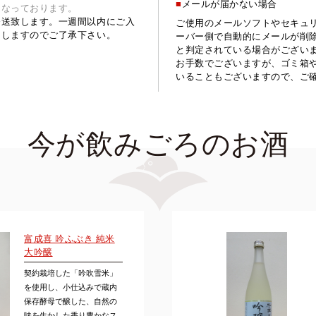
■
メールが届かない場合
となっております。
発送致します。一週間以内にご入
ご使用のメールソフトやセキュ
なしますのでご了承下さい。
ーバー側で自動的にメールが削
と判定されている場合がござい
お手数でございますが、ゴミ箱
いることもございますので、ご
今が飲みごろのお酒
富成喜 吟ふぶき 純米
大吟醸
契約栽培した「吟吹雪米」
を使用し、小仕込みで蔵内
保存酵母で醸した、自然の
味を生かした香り豊かなス