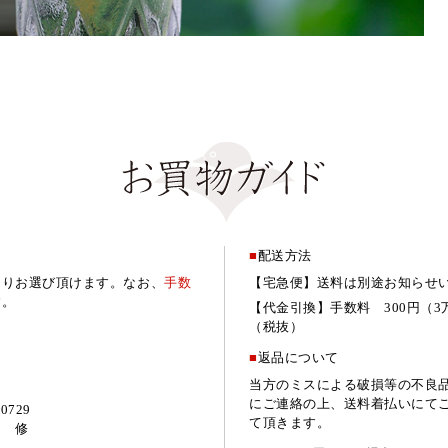
■
配送方法
よりお選び頂けます。なお、
手数
【宅急便】送料は別途お知らせ
す。
【代金引換】手数料 300円（3
（税抜）
■
返品について
当方のミスによる破損等の不良
にご連絡の上、送料着払いにて
729
て頂きます。
 修