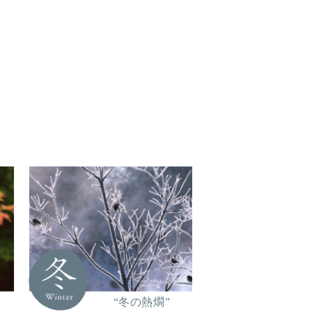
“冬の熱燗”