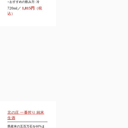
■
おすすめの飲み方: 冷
720ml／
1,815円
（税
込）
北の庄 一番搾り 純米
生酒
県産米の五百万石を60%ま