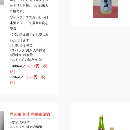
ッキリした喉こしの純米大
吟醸です。
ワイングラスでおいしい日
本酒アワードで最高金賞を
受賞。
40℃のヌル燗でもお楽しみ
いただけます
■
甘辛: やや辛口
■
スペック: 純米大吟醸酒
■
原料米: 吟吹雪
■
おすすめの飲み方: 冷
1800ml／
6,050円
（税
込）
720ml／
3,025円
（税
込）
岡の泉 純米吟醸生原酒
■
甘辛: やや辛口
■
スペック: 純米吟醸酒