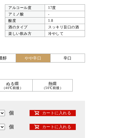
アルコール度
17度
アミノ酸
-
酸度
1.8
酒のタイプ
スッキリ旨口の酒
楽しい飲み方
冷やして
濃醇
やや辛口
辛口
ぬる燗
熱燗
（40℃前後）
（50℃前後）
個
カートに入れる
個
カートに入れる