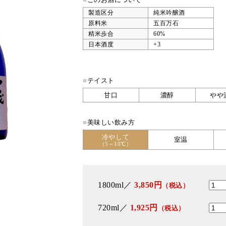
製造区分
純米吟醸酒
原料米
五百万石
精米歩合
60%
日本酒度
+3
■
テイスト
甘口
濃醇
やや
■
美味しい飲み方
冷やして
室温
（5～10℃）
1800ml／
3,850円
（税込）
720ml／
1,925円
（税込）