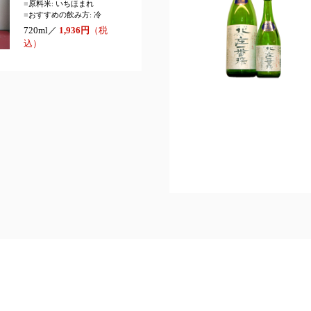
■
原料米: いちほまれ
■
おすすめの飲み方: 冷
720ml／
1,936円
（税
込）