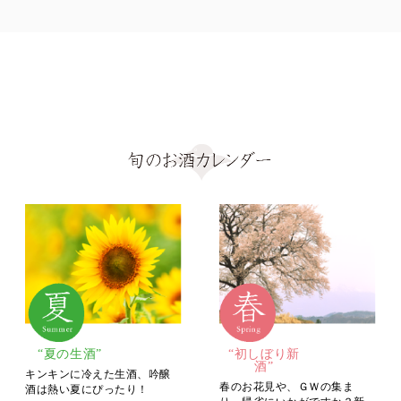
“夏の生酒”
“初しぼり新
酒”
キンキンに冷えた生酒、吟醸
春のお花見や、ＧＷの集ま
酒は熱い夏にぴったり！