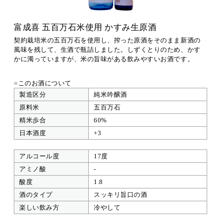
富成喜 五百万石米使用 かすみ生原酒
契約栽培米の五百万石を使用し、搾った原酒をそのまま新酒の
風味を残して、生酒で瓶詰しました。しずくとりのため、かす
かに濁っていますが、米の旨味がある飲みやすいお酒です。
■
このお酒について
製造区分
純米吟醸酒
原料米
五百万石
精米歩合
60%
日本酒度
+3
アルコール度
17度
アミノ酸
-
酸度
1.8
酒のタイプ
スッキリ旨口の酒
楽しい飲み方
冷やして