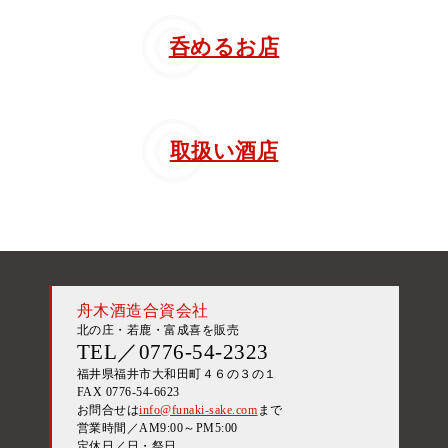
呑めるお店
取扱い酒店
舟木酒造合資会社
北の庄・若鹿・富成喜を販売
TEL／0776-54-2323
福井県福井市大和田町４６の３の１
FAX 0776-54-6623
お問合せは
info@funaki-sake.com
まで
営業時間／AM9:00～PM5:00
定休日／日・祭日