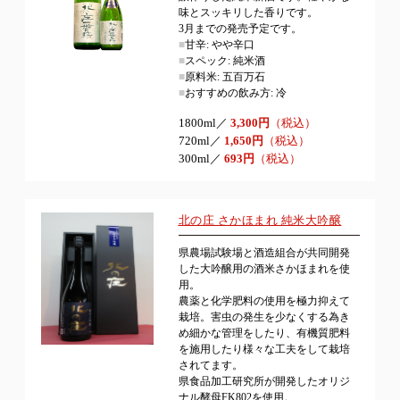
味とスッキリした香りです。
3月までの発売予定です。
■
甘辛: やや辛口
■
スペック: 純米酒
■
原料米: 五百万石
■
おすすめの飲み方: 冷
1800ml／
3,300円
（税込）
720ml／
1,650円
（税込）
300ml／
693円
（税込）
北の庄 さかほまれ 純米大吟醸
県農場試験場と酒造組合が共同開発
した大吟醸用の酒米さかほまれを使
用。
農薬と化学肥料の使用を極力抑えて
栽培。害虫の発生を少なくする為き
め細かな管理をしたり、有機質肥料
を施用したり様々な工夫をして栽培
されてます。
県食品加工研究所が開発したオリジ
ナル酵母FK802を使用。