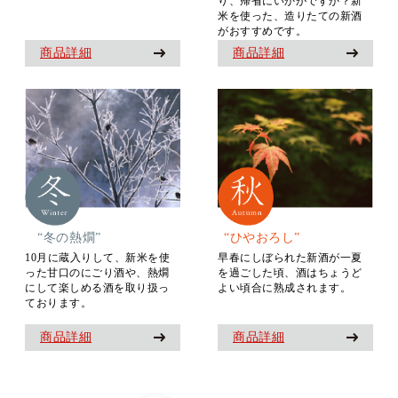
り、帰省にいかがですか？新
米を使った、造りたての新酒
がおすすめです。
商品詳細
商品詳細
“冬の熱燗”
“ひやおろし”
10月に蔵入りして、新米を使
早春にしぼられた新酒が一夏
った甘口のにごり酒や、熱燗
を過ごした頃、酒はちょうど
にして楽しめる酒を取り扱っ
よい頃合に熟成されます。
ております。
商品詳細
商品詳細