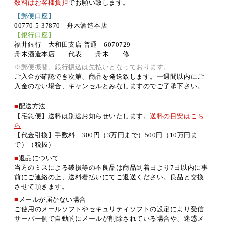
数料はお客様負担
でお願い致します。
【郵便口座】
00770-5-37870 舟木酒造本店
【銀行口座】
福井銀行 大和田支店 普通 6070729
舟木酒造本店 代表 舟木 修
※郵便振替、銀行振込は先払いとなっております。
ご入金が確認でき次第、商品を発送致します。一週間以内にご
入金のない場合、キャンセルとみなしますのでご了承下さい。
■
配送方法
【宅急便】送料は別途お知らせいたします。
送料の目安はこち
ら
【代金引換】手数料 300円（3万円まで）500円（10万円ま
で）（税抜）
■
返品について
当方のミスによる破損等の不良品は商品到着日より7日以内に事
前にご連絡の上、送料着払いにてご返送ください。良品と交換
させて頂きます。
■
メールが届かない場合
ご使用のメールソフトやセキュリティソフトの設定により受信
サーバー側で自動的にメールが削除されている場合や、迷惑メ