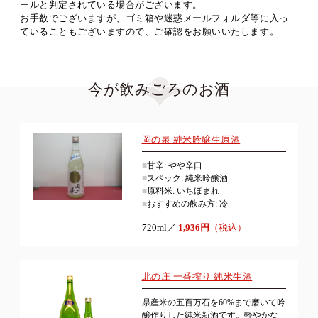
ールと判定されている場合がございます。
お手数でございますが、ゴミ箱や迷惑メールフォルダ等に入っ
ていることもございますので、ご確認をお願いいたします。
今が飲みごろのお酒
岡の泉 純米吟醸生原酒
■
甘辛: やや辛口
■
スペック: 純米吟醸酒
■
原料米: いちほまれ
■
おすすめの飲み方: 冷
720ml／
1,936円
（税込）
北の庄 一番搾り 純米生酒
県産米の五百万石を60%まで磨いて吟
醸作りした純米新酒です。軽やかな