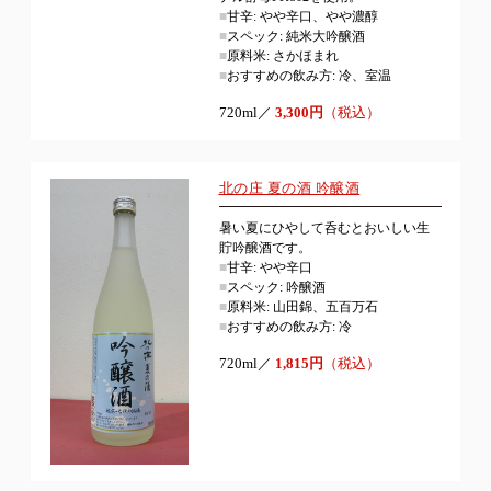
■
甘辛: やや辛口、やや濃醇
■
スペック: 純米大吟醸酒
■
原料米: さかほまれ
■
おすすめの飲み方: 冷、室温
720ml／
3,300円
（税込）
北の庄 夏の酒 吟醸酒
暑い夏にひやして呑むとおいしい生
貯吟醸酒です。
■
甘辛: やや辛口
■
スペック: 吟醸酒
■
原料米: 山田錦、五百万石
■
おすすめの飲み方: 冷
720ml／
1,815円
（税込）