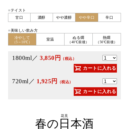
■
テイスト
甘口
濃醇
やや濃醇
やや辛口
辛口
■
美味しい飲み方
冷やして
ぬる燗
熱燗
室温
（5～10℃）
（40℃前後）
（50℃前後）
1800ml／
3,850円
（税込）
カートに入れる
720ml／
1,925円
（税込）
カートに入れる
花見
春の日本酒