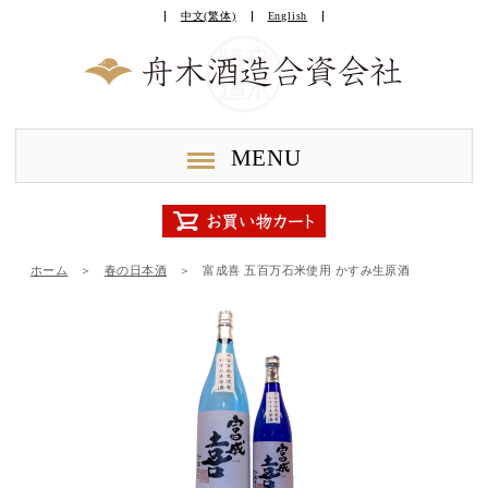
中文(繁体)
English
MENU
ホーム
＞
春の日本酒
＞
富成喜 五百万石米使用 かすみ生原酒