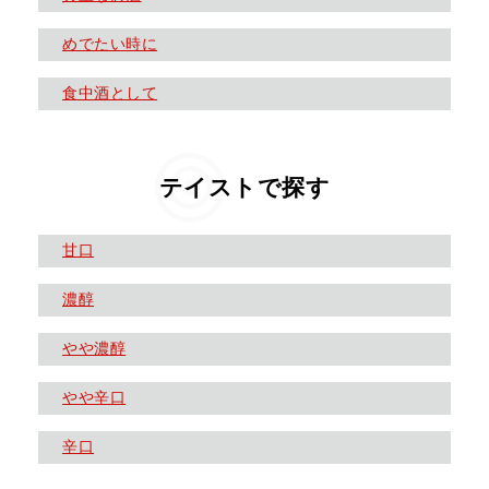
めでたい時に
食中酒として
テイストで探す
甘口
濃醇
やや濃醇
やや辛口
辛口