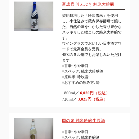
富成喜 吟ふぶき 純米大吟醸
契約栽培した「吟吹雪米」を使用
し、小仕込みで蔵内保存酵母で醸し
た、自然の味を生かした香り豊かな
スッキリした喉こしの純米大吟醸で
す。
ワイングラスでおいしい日本酒アワ
ードで最高金賞を受賞。
40℃のヌル燗でもお楽しみいただけ
ます
■
甘辛: やや辛口
■
スペック: 純米大吟醸酒
■
原料米: 吟吹雪
■
おすすめの飲み方: 冷
1800ml／
6,050円
（税込）
720ml／
3,025円
（税込）
岡の泉 純米吟醸生原酒
■
甘辛: やや辛口
■
スペック: 純米吟醸酒