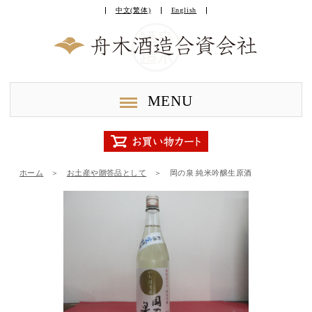
中文(繁体)
English
MENU
ホーム
＞
お土産や贈答品として
＞
岡の泉 純米吟醸生原酒