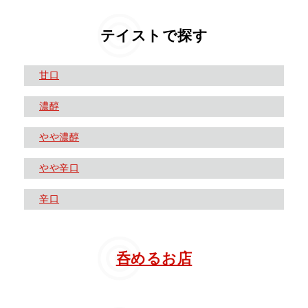
テイストで探す
甘口
濃醇
やや濃醇
やや辛口
辛口
呑めるお店