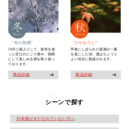
“冬の熱燗”
“ひやおろし”
10月に蔵入りして、新米を使
早春にしぼられた新酒が一夏
った甘口のにごり酒や、熱燗
を過ごした頃、酒はちょうど
にして楽しめる酒を取り扱っ
よい頃合に熟成されます。
ております。
商品詳細
商品詳細
シーンで探す
日本酒がまだなれていない方へ