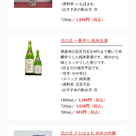
■
原料米: いちほまれ
■
おすすめの飲み方: 冷
720ml／
1,936円
（税込）
北の庄 一番搾り 純米生酒
県産米の五百万石を60%まで磨いて吟
醸作りした純米新酒です。軽やかな
味とスッキリした香りです。
3月までの発売予定です。
■
甘辛: やや辛口
■
スペック: 純米酒
■
原料米: 五百万石
■
おすすめの飲み方: 冷
1800ml／
3,300円
（税込）
720ml／
1,650円
（税込）
300ml／
693円
（税込）
北の庄 さかほまれ 純米大吟醸