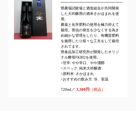
県農場試験場と酒造組合が共同開発
した大吟醸用の酒米さかほまれを使
用。
農薬と化学肥料の使用を極力抑えて
栽培。害虫の発生を少なくする為き
め細かな管理をしたり、有機質肥料
を施用したり様々な工夫をして栽培
されてます。
県食品加工研究所が開発したオリジ
ナル酵母FK802を使用。
■
甘辛: やや辛口、やや濃醇
■
スペック: 純米大吟醸酒
■
原料米: さかほまれ
■
おすすめの飲み方: 冷、室温
720ml／
3,300円
（税込）