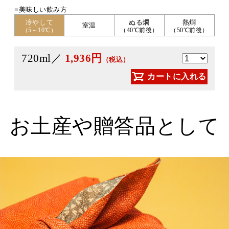
■
美味しい飲み方
冷やして
ぬる燗
熱燗
室温
（5～10℃）
（40℃前後）
（50℃前後）
720ml／
1,936円
（税込）
カートに入れる
お土産や贈答品として