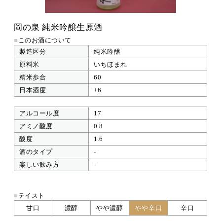
岡の泉 純米吟醸生原酒
■
このお酒について
製造区分
純米吟醸
原料米
いちほまれ
精米歩合
60
日本酒度
+6
アルコール度
17
アミノ酸度
0.8
酸度
1.6
酒のタイプ
-
楽しい飲み方
-
■
テイスト
甘口
濃醇
やや濃醇
やや辛口
辛口