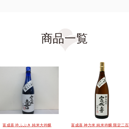
商品一覧
富成喜 吟ふぶき 純米大吟醸
富成喜 神力米 純米吟醸 限定二