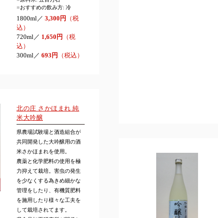
■
おすすめの飲み方: 冷
1800ml／
3,300円
（税
込）
720ml／
1,650円
（税
込）
300ml／
693円
（税込）
北の庄 さかほまれ 純
米大吟醸
県農場試験場と酒造組合が
共同開発した大吟醸用の酒
米さかほまれを使用。
農薬と化学肥料の使用を極
力抑えて栽培。害虫の発生
を少なくする為きめ細かな
管理をしたり、有機質肥料
を施用したり様々な工夫を
して栽培されてます。