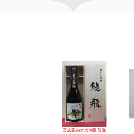
富成喜 純米大吟醸 龍飛