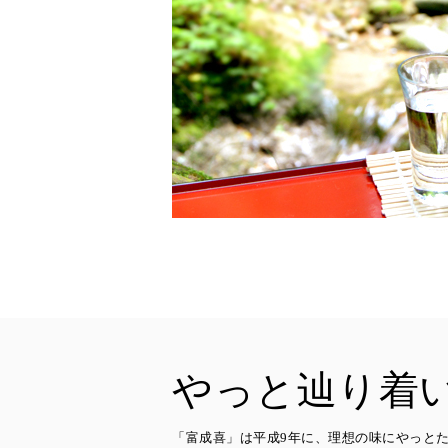
やっと辿り着
「富成喜」は平成9年に、理想の味にやっと