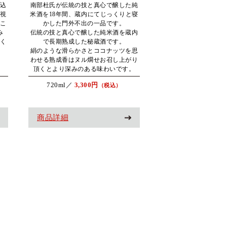
込
南部杜氏が伝統の技と真心で醸した純
視
米酒を18年間、蔵内にてじっくりと寝
こ
かした門外不出の一品です。
み
伝統の技と真心で醸した純米酒を蔵内
く
で長期熟成した秘蔵酒です。
絹のような滑らかさとココナッツを思
わせる熟成香はヌル燗せお召し上がり
頂くとより深みのある味わいです。
720ml／
3,300円
（税込）
商品詳細