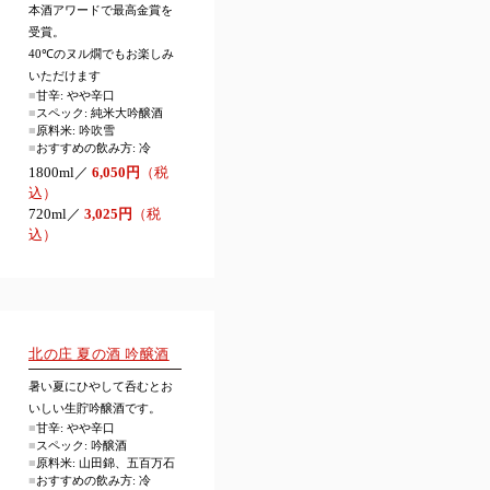
本酒アワードで最高金賞を
受賞。
40℃のヌル燗でもお楽しみ
いただけます
■
甘辛: やや辛口
■
スペック: 純米大吟醸酒
■
原料米: 吟吹雪
■
おすすめの飲み方: 冷
1800ml／
6,050円
（税
込）
720ml／
3,025円
（税
込）
北の庄 夏の酒 吟醸酒
暑い夏にひやして呑むとお
いしい生貯吟醸酒です。
■
甘辛: やや辛口
■
スペック: 吟醸酒
■
原料米: 山田錦、五百万石
■
おすすめの飲み方: 冷