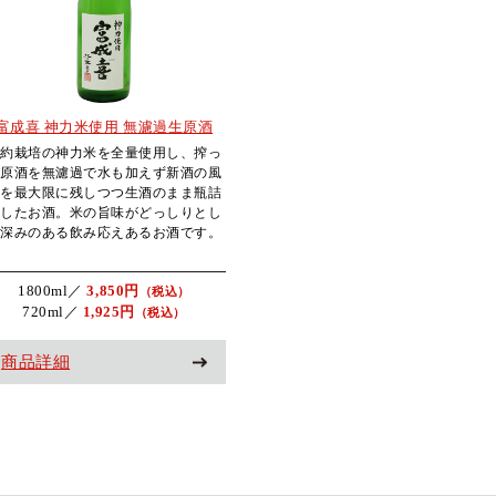
富成喜 神力米使用 無濾過生原酒
契約栽培の神力米を全量使用し、搾っ
た原酒を無濾過で水も加えず新酒の風
味を最大限に残しつつ生酒のまま瓶詰
めしたお酒。米の旨味がどっしりとし
た深みのある飲み応えあるお酒です。
1800ml／
3,850円
（税込）
720ml／
1,925円
（税込）
商品詳細