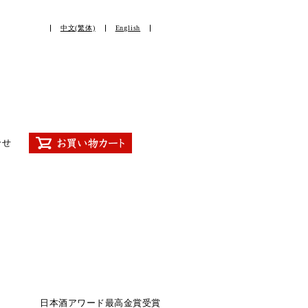
中文(繁体)
English
合せ
日本酒アワード最高金賞受賞