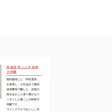
富成喜 吟ふぶき 純米
大吟醸
契約栽培した「吟吹雪米」
を使用し、小仕込みで蔵内
保存酵母で醸した、自然の
味を生かした香り豊かなス
ッキリした喉こしの純米大
吟醸です。
ワイングラスでおいしい日