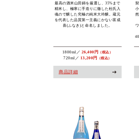
最高の酒米山田錦を厳選し、35%まで
精米し、極寒に手造りに徹した杜氏入
魂ので醸した究極の純米大吟醸。蔵元
を代表した品質第一主義にかない富成
喜(ふなき)と命名しました。
4
1800ml／
26,400円
（税込）
720ml／
13,200円
（税込）
商品詳細