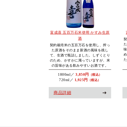
富成喜 五百万石米使用 かすみ生原
酒
契約栽培米の五百万石を使用し、搾っ
た原酒をそのまま新酒の風味を残し
て、生酒で瓶詰しました。しずくとり
のため、かすかに濁っていますが、米
の旨味がある飲みやすいお酒です。
1800ml／
3,850円
（税込）
720ml／
1,925円
（税込）
商品詳細