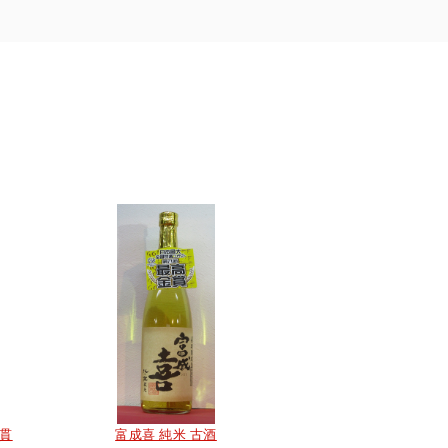
百貫
富成喜 純米 古酒