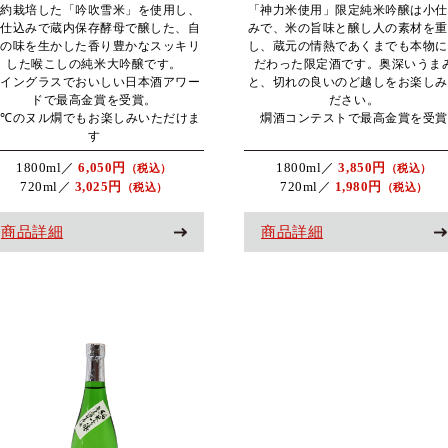
契約栽培した「吟吹雪米」を使用し、
「神力米使用」限定純米吟醸は小仕
小仕込みで蔵内保存酵母で醸した、自
みで、米の旨味と醸し人の素材を重
然の味を生かした香り豊かなスッキリ
し、蔵元の情熱であくまでも本物に
した喉こしの純米大吟醸です。
だわった限定酒です。奥深いうま
ワイングラスでおいしい日本酒アワー
と、切れの良いのど越しをお楽しみ
ドで最高金賞を受賞。
ださい。
0℃のヌル燗でもお楽しみいただけま
燗酒コンテストで最高金賞を受賞
す
1800ml／
6,050円
1800ml／
3,850円
（税込）
（税込）
720ml／
3,025円
720ml／
1,980円
（税込）
（税込）
商品詳細
商品詳細