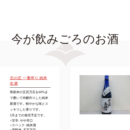
今が飲みごろのお酒
北の庄 一番搾り 純米
生酒
県産米の五百万石を60%ま
で磨いて吟醸作りした純米
新酒です。軽やかな味とス
ッキリした香りです。
3月までの発売予定です。
■
甘辛: やや辛口
■
スペック: 純米酒
■
原料米: 五百万石