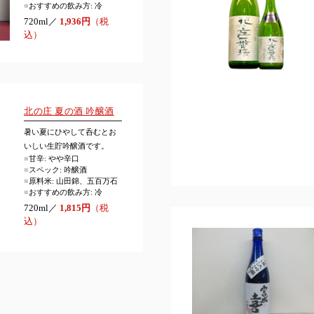
■
おすすめの飲み方: 冷
720ml／
1,936円
（税
込）
北の庄 夏の酒 吟醸酒
暑い夏にひやして呑むとお
いしい生貯吟醸酒です。
■
甘辛: やや辛口
■
スペック: 吟醸酒
■
原料米: 山田錦、五百万石
■
おすすめの飲み方: 冷
720ml／
1,815円
（税
込）