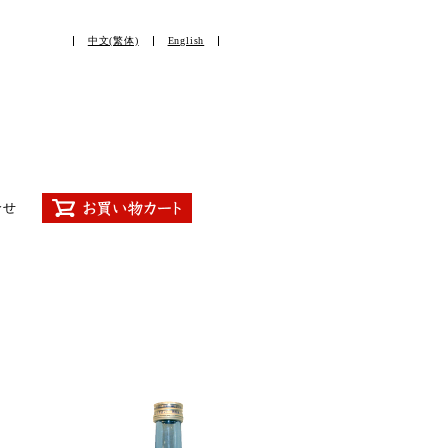
中文(繁体)
English
合せ