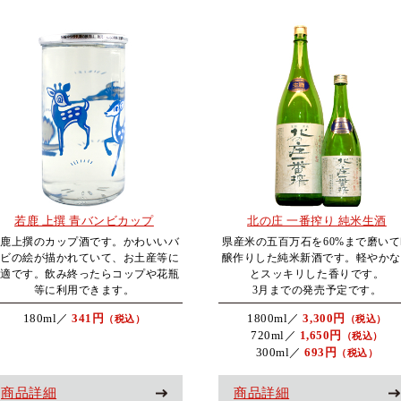
若鹿 上撰 青バンビカップ
北の庄 一番搾り 純米生酒
若鹿上撰のカップ酒です。かわいいバ
県産米の五百万石を60%まで磨いて
ンビの絵が描かれていて、お土産等に
醸作りした純米新酒です。軽やかな
最適です。飲み終ったらコップや花瓶
とスッキリした香りです。
等に利用できます。
3月までの発売予定です。
180ml／
341円
1800ml／
3,300円
（税込）
（税込）
720ml／
1,650円
（税込）
300ml／
693円
（税込）
商品詳細
商品詳細