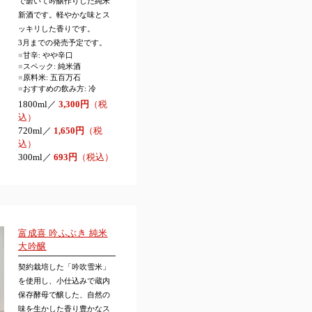
で磨いて吟醸作りした純米
新酒です。軽やかな味とス
ッキリした香りです。
3月までの発売予定です。
■
甘辛: やや辛口
■
スペック: 純米酒
■
原料米: 五百万石
■
おすすめの飲み方: 冷
1800ml／
3,300円
（税
込）
720ml／
1,650円
（税
込）
300ml／
693円
（税込）
富成喜 吟ふぶき 純米
大吟醸
契約栽培した「吟吹雪米」
を使用し、小仕込みで蔵内
保存酵母で醸した、自然の
味を生かした香り豊かなス