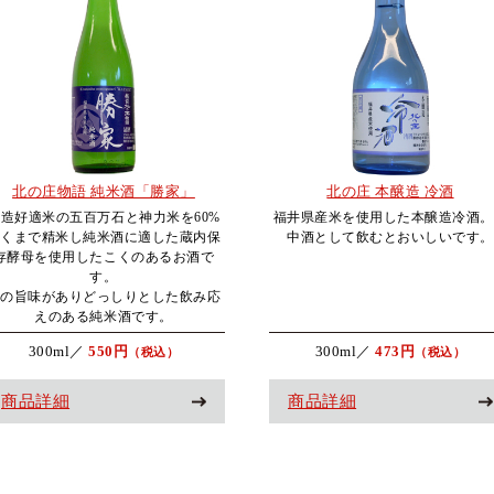
北の庄物語 純米酒「勝家」
北の庄 本醸造 冷酒
酒造好適米の五百万石と神力米を60%
福井県産米を使用した本醸造冷酒。
近くまで精米し純米酒に適した蔵内保
中酒として飲むとおいしいです。
存酵母を使用したこくのあるお酒で
す。
米の旨味がありどっしりとした飲み応
えのある純米酒です。
300ml／
550円
300ml／
473円
（税込）
（税込）
商品詳細
商品詳細