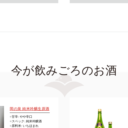
今が飲みごろのお酒
岡の泉 純米吟醸生原酒
■
甘辛: やや辛口
■
スペック: 純米吟醸酒
■
原料米: いちほまれ