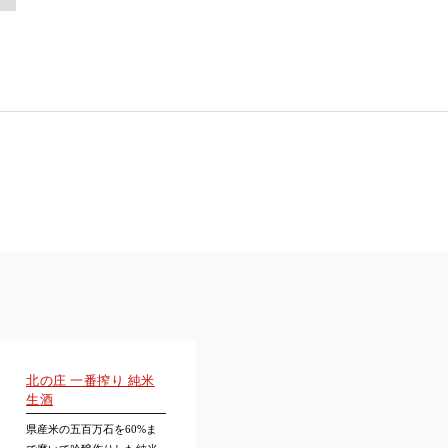
北の庄 一番搾り 純米
生酒
県産米の五百万石を60%ま