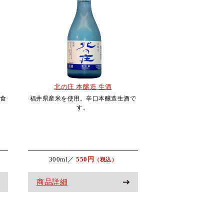
北の庄 本醸造 生酒
食
福井県産米を使用。辛口本醸造生酒で
す。
300ml／
550円
（税込）
商品詳細