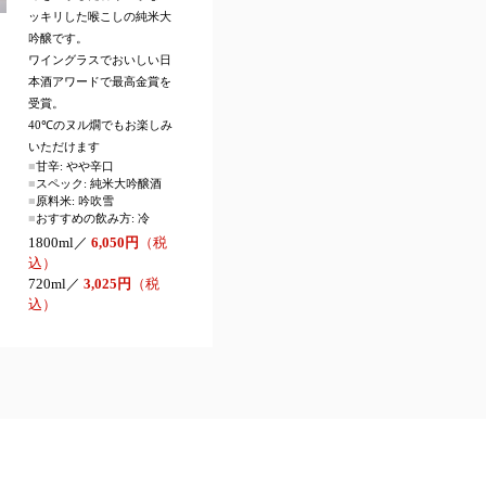
ッキリした喉こしの純米大
吟醸です。
ワイングラスでおいしい日
本酒アワードで最高金賞を
受賞。
40℃のヌル燗でもお楽しみ
いただけます
■
甘辛: やや辛口
■
スペック: 純米大吟醸酒
■
原料米: 吟吹雪
■
おすすめの飲み方: 冷
1800ml／
6,050円
（税
込）
720ml／
3,025円
（税
込）