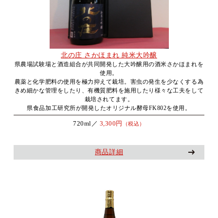
北の庄 さかほまれ 純米大吟醸
県農場試験場と酒造組合が共同開発した大吟醸用の酒米さかほまれを
使用。
農薬と化学肥料の使用を極力抑えて栽培。害虫の発生を少なくする為
きめ細かな管理をしたり、有機質肥料を施用したり様々な工夫をして
栽培されてます。
県食品加工研究所が開発したオリジナル酵母FK802を使用。
720ml／
3,300円
（税込）
商品詳細