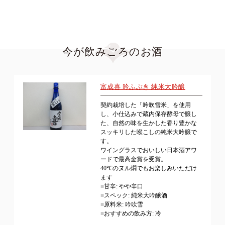
今が飲みごろのお酒
富成喜 吟ふぶき 純米大吟醸
契約栽培した「吟吹雪米」を使用
し、小仕込みで蔵内保存酵母で醸し
た、自然の味を生かした香り豊かな
スッキリした喉こしの純米大吟醸で
す。
ワイングラスでおいしい日本酒アワ
ードで最高金賞を受賞。
40℃のヌル燗でもお楽しみいただけ
ます
■
甘辛: やや辛口
■
スペック: 純米大吟醸酒
■
原料米: 吟吹雪
■
おすすめの飲み方: 冷