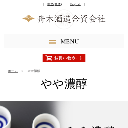
中文(繁体)
English
MENU
ホーム
＞
やや濃醇
やや濃醇