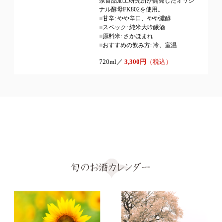
県食品加工研究所が開発したオリジ
ナル酵母FK802を使用。
■
甘辛: やや辛口、やや濃醇
■
スペック: 純米大吟醸酒
■
原料米: さかほまれ
■
おすすめの飲み方: 冷、室温
720ml／
3,300円
（税込）