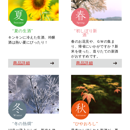
“夏の生酒”
“初しぼり新
酒”
キンキンに冷えた生酒、吟醸
春のお花見や、ＧＷの集ま
酒は熱い夏にぴったり！
り、帰省にいかがですか？新
米を使った、造りたての新酒
がおすすめです。
商品詳細
商品詳細
“冬の熱燗”
“ひやおろし”