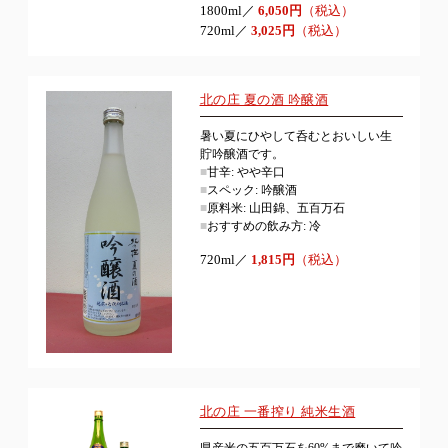
1800ml／
6,050円
（税込）
720ml／
3,025円
（税込）
北の庄 夏の酒 吟醸酒
暑い夏にひやして呑むとおいしい生
貯吟醸酒です。
■
甘辛: やや辛口
■
スペック: 吟醸酒
■
原料米: 山田錦、五百万石
■
おすすめの飲み方: 冷
720ml／
1,815円
（税込）
北の庄 一番搾り 純米生酒
県産米の五百万石を60%まで磨いて吟