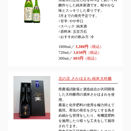
醸作りした純米新酒です。軽やかな
味とスッキリした香りです。
3月までの発売予定です。
■
甘辛: やや辛口
■
スペック: 純米酒
■
原料米: 五百万石
■
おすすめの飲み方: 冷
1800ml／
3,300円
（税込）
720ml／
1,650円
（税込）
300ml／
693円
（税込）
北の庄 さかほまれ 純米大吟醸
県農場試験場と酒造組合が共同開発
した大吟醸用の酒米さかほまれを使
用。
農薬と化学肥料の使用を極力抑えて
栽培。害虫の発生を少なくする為き
め細かな管理をしたり、有機質肥料
を施用したり様々な工夫をして栽培
されてます。