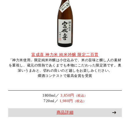
富成喜 神力米 純米吟醸 限定二百貫
「神力米使用」限定純米吟醸は小仕込みで、米の旨味と醸し人の素材
を重視し、蔵元の情熱であくまでも本物にこだわった限定酒です。奥
深いうまみと、切れの良いのど越しをお楽しみください。
燗酒コンテストで最高金賞を受賞
1800ml／
3,850円
（税込）
720ml／
1,980円
（税込）
商品詳細