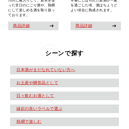
10月に蔵入りして、新米を使
早春にしぼられた新酒が一夏
った甘口のにごり酒や、熱燗
を過ごした頃、酒はちょうど
にして楽しめる酒を取り扱っ
よい頃合に熟成されます。
ております。
商品詳細
商品詳細
シーンで探す
日本酒がまだなれていない方へ
お土産や贈答品として
日々飲むお酒として
縁起の良いラベルで選ぶ
熱燗で楽しむ