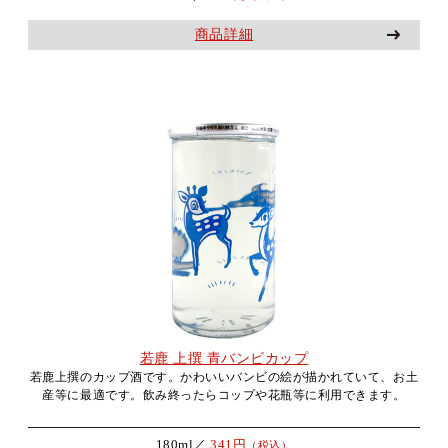
商品詳細
若鹿 上撰 青バンビカップ
若鹿上撰のカップ酒です。かわいいバンビの絵が描かれていて、お土
産等に最適です。飲み終ったらコップや花瓶等に利用できます。
180ml／
341円
（税込）