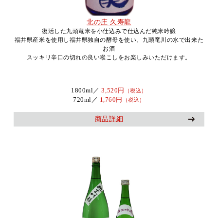
北の庄 久寿龍
復活した九頭竜米を小仕込みで仕込んだ純米吟醸
福井県産米を使用し福井県独自の酵母を使い、九頭竜川の水で出来た
お酒
スッキリ辛口の切れの良い喉こしをお楽しみいただけます。
1800ml／
3,520円
（税込）
720ml／
1,760円
（税込）
商品詳細