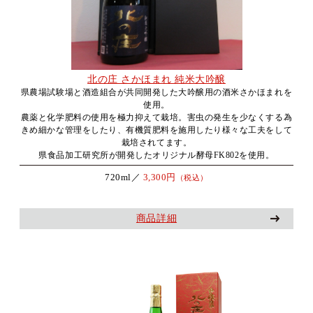
北の庄 さかほまれ 純米大吟醸
県農場試験場と酒造組合が共同開発した大吟醸用の酒米さかほまれを
使用。
農薬と化学肥料の使用を極力抑えて栽培。害虫の発生を少なくする為
きめ細かな管理をしたり、有機質肥料を施用したり様々な工夫をして
栽培されてます。
県食品加工研究所が開発したオリジナル酵母FK802を使用。
720ml／
3,300円
（税込）
商品詳細