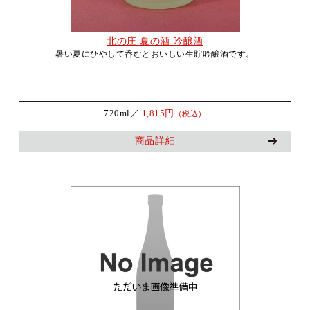
北の庄 夏の酒 吟醸酒
暑い夏にひやして呑むとおいしい生貯吟醸酒です。
720ml／
1,815円
（税込）
商品詳細