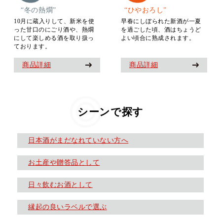
“冬の熱燗”
“ひやおろし”
10月に蔵入りして、新米を使
早春にしぼられた新酒が一夏
った甘口のにごり酒や、熱燗
を過ごした頃、酒はちょうど
にして楽しめる酒を取り扱っ
よい頃合に熟成されます。
ております。
商品詳細
商品詳細
シーンで探す
日本酒がまだなれていない方へ
お土産や贈答品として
日々飲むお酒として
縁起の良いラベルで選ぶ