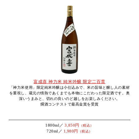
富成喜 神力米 純米吟醸 限定二百貫
「神力米使用」限定純米吟醸は小仕込みで、米の旨味と醸し人の素材
を重視し、蔵元の情熱であくまでも本物にこだわった限定酒です。奥
深いうまみと、切れの良いのど越しをお楽しみください。
燗酒コンテストで最高金賞を受賞
1800ml／
3,850円
（税込）
720ml／
1,980円
（税込）