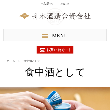
中文(繁体)
English
MENU
ホーム
＞
食中酒として
食中酒として