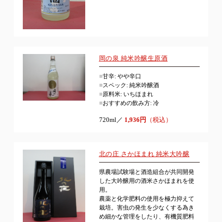
岡の泉 純米吟醸生原酒
■
甘辛: やや辛口
■
スペック: 純米吟醸酒
■
原料米: いちほまれ
■
おすすめの飲み方: 冷
720ml／
1,936円
（税込）
北の庄 さかほまれ 純米大吟醸
県農場試験場と酒造組合が共同開発
した大吟醸用の酒米さかほまれを使
用。
農薬と化学肥料の使用を極力抑えて
栽培。害虫の発生を少なくする為き
め細かな管理をしたり、有機質肥料