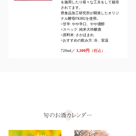
を施用したり様々な工夫をして栽培
されてます。
県食品加工研究所が開発したオリジ
ナル酵母FK802を使用。
■
甘辛: やや辛口、やや濃醇
■
スペック: 純米大吟醸酒
■
原料米: さかほまれ
■
おすすめの飲み方: 冷、室温
720ml／
3,300円
（税込）