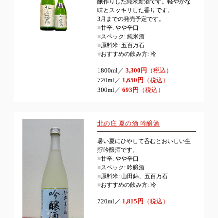
醸作りした純米新酒です。軽やかな
味とスッキリした香りです。
3月までの発売予定です。
■
甘辛: やや辛口
■
スペック: 純米酒
■
原料米: 五百万石
■
おすすめの飲み方: 冷
1800ml／
3,300円
（税込）
720ml／
1,650円
（税込）
300ml／
693円
（税込）
北の庄 夏の酒 吟醸酒
暑い夏にひやして呑むとおいしい生
貯吟醸酒です。
■
甘辛: やや辛口
■
スペック: 吟醸酒
■
原料米: 山田錦、五百万石
■
おすすめの飲み方: 冷
720ml／
1,815円
（税込）