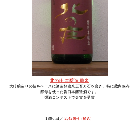
北の庄 本醸造 酔泉
大吟醸造りの技をベースに酒造好適米五百万石を磨き、特に蔵内保存
酵母を使った旨口本醸造酒です。
燗酒コンテストで金賞を受賞
1800ml／
2,420円
（税込）