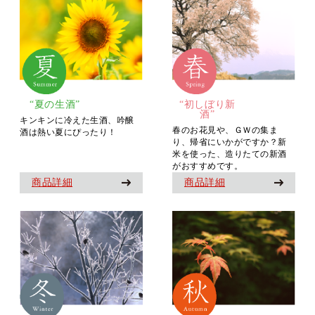
“夏の生酒”
“初しぼり新
酒”
キンキンに冷えた生酒、吟醸
春のお花見や、ＧＷの集ま
酒は熱い夏にぴったり！
り、帰省にいかがですか？新
米を使った、造りたての新酒
がおすすめです。
商品詳細
商品詳細