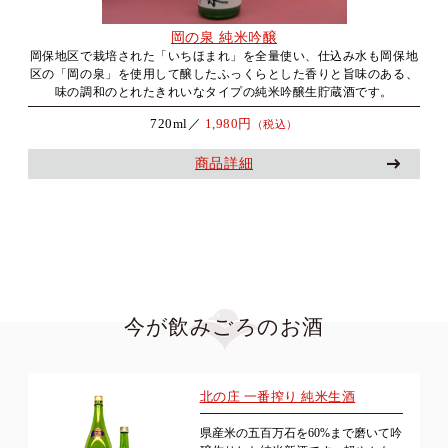
岡の泉 純米吟醸
岡保地区で栽培された「いちほまれ」を全量使い、仕込み水も岡保地
区の「岡の泉」を使用して醸したふっくらとした香りと旨味のある、
味の調和のとれたきれいなタイプの純米吟醸生貯蔵酒です。
720ml／
1,980円
（税込）
商品詳細
今が飲みごろのお酒
北の庄 一番搾り 純米生酒
県産米の五百万石を60%まで磨いて吟