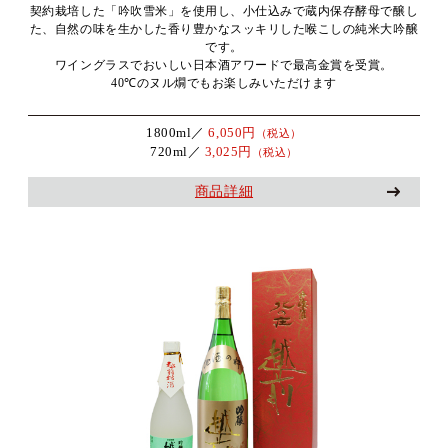
契約栽培した「吟吹雪米」を使用し、小仕込みで蔵内保存酵母で醸し
た、自然の味を生かした香り豊かなスッキリした喉こしの純米大吟醸
です。
ワイングラスでおいしい日本酒アワードで最高金賞を受賞。
40℃のヌル燗でもお楽しみいただけます
1800ml／
6,050円
（税込）
720ml／
3,025円
（税込）
商品詳細