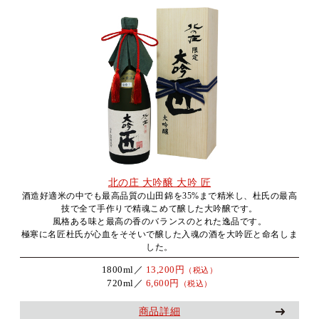
北の庄 大吟醸 大吟 匠
酒造好適米の中でも最高品質の山田錦を35%まで精米し、杜氏の最高
技で全て手作りで精魂こめて醸した大吟醸です。
風格ある味と最高の香のバランスのとれた逸品です。
極寒に名匠杜氏が心血をそそいで醸した入魂の酒を大吟匠と命名しま
した。
1800ml／
13,200円
（税込）
720ml／
6,600円
（税込）
商品詳細