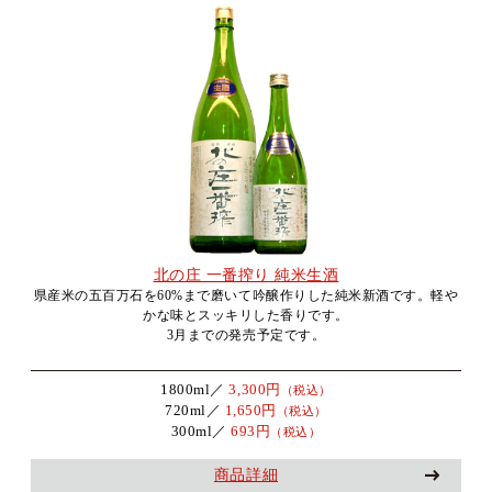
北の庄 一番搾り 純米生酒
県産米の五百万石を60%まで磨いて吟醸作りした純米新酒です。軽や
かな味とスッキリした香りです。
3月までの発売予定です。
1800ml／
3,300円
（税込）
720ml／
1,650円
（税込）
300ml／
693円
（税込）
商品詳細