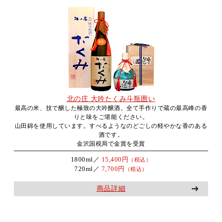
北の庄 大吟たくみ斗瓶囲い
最高の米、技で醸した極致の大吟醸酒。全て手作りで蔵の最高峰の香
りと味をご堪能ください。
山田錦を使用しています。すべるようなのどごしの軽やかな香のある
酒です。
金沢国税局で金賞を受賞
1800ml／
15,400円
（税込）
720ml／
7,700円
（税込）
商品詳細