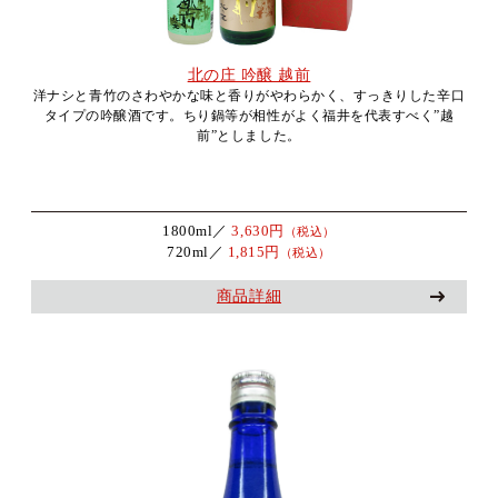
北の庄 吟醸 越前
洋ナシと青竹のさわやかな味と香りがやわらかく、すっきりした辛口
タイプの吟醸酒です。ちり鍋等が相性がよく福井を代表すべく”越
前”としました。
1800ml／
3,630円
（税込）
720ml／
1,815円
（税込）
商品詳細