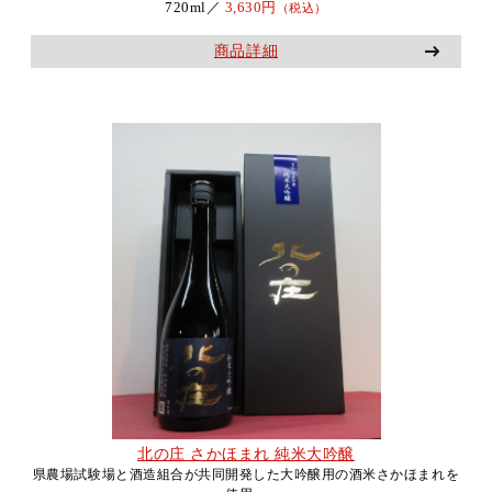
720ml／
3,630円
（税込）
商品詳細
北の庄 さかほまれ 純米大吟醸
県農場試験場と酒造組合が共同開発した大吟醸用の酒米さかほまれを