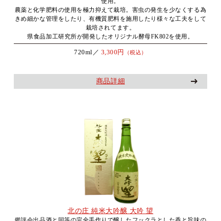
使用。
農薬と化学肥料の使用を極力抑えて栽培。害虫の発生を少なくする為
きめ細かな管理をしたり、有機質肥料を施用したり様々な工夫をして
栽培されてます。
県食品加工研究所が開発したオリジナル酵母FK802を使用。
720ml／
3,300円
（税込）
商品詳細
北の庄 純米大吟醸 大吟 望
鑑評会出品酒と同等の完全手作りで醸したフックラとした香と旨味の