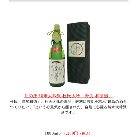
北の庄 純米大吟醸 杜氏大吟「野尻 和徳醸」
杜氏「野尻和徳」。杜氏入魂の逸品、厳寒に寝食を忘れ“最高の酒を
つくりたい。”という心意気から醸された、自然に心躍る純米大吟醸
酒です。
1800ml／
7,260円
（税込）