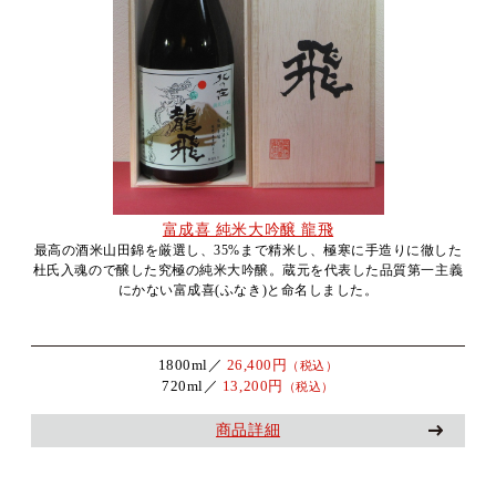
富成喜 純米大吟醸 龍飛
最高の酒米山田錦を厳選し、35%まで精米し、極寒に手造りに徹した
杜氏入魂ので醸した究極の純米大吟醸。蔵元を代表した品質第一主義
にかない富成喜(ふなき)と命名しました。
1800ml／
26,400円
（税込）
720ml／
13,200円
（税込）
商品詳細