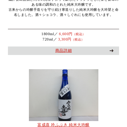
ある味の調和のとれた純米大吟醸です。
古来からの吟醸手造りを守り続け寒造りした純米大吟醸を大吟望と命
名しました。酒々ショコラ、酒々しぐれにも使用しています。
1800ml／
6,600円
（税込）
720ml／
3,300円
（税込）
商品詳細
富成喜 吟ふぶき 純米大吟醸