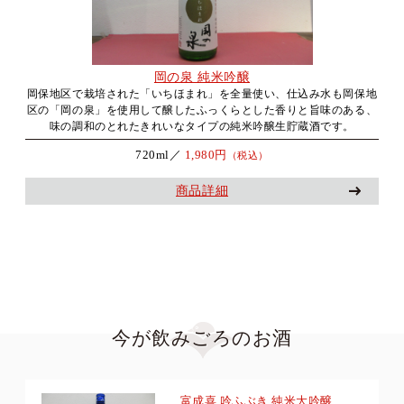
岡の泉 純米吟醸
岡保地区で栽培された「いちほまれ」を全量使い、仕込み水も岡保地
区の「岡の泉」を使用して醸したふっくらとした香りと旨味のある、
味の調和のとれたきれいなタイプの純米吟醸生貯蔵酒です。
720ml／
1,980円
（税込）
商品詳細
今が飲みごろのお酒
富成喜 吟ふぶき 純米大吟醸