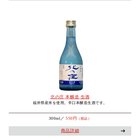
北の庄 本醸造 生酒
福井県産米を使用。辛口本醸造生酒です。
300ml／
550円
（税込）
商品詳細