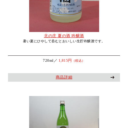
北の庄 夏の酒 吟醸酒
暑い夏にひやして呑むとおいしい生貯吟醸酒です。
720ml／
1,815円
（税込）
商品詳細