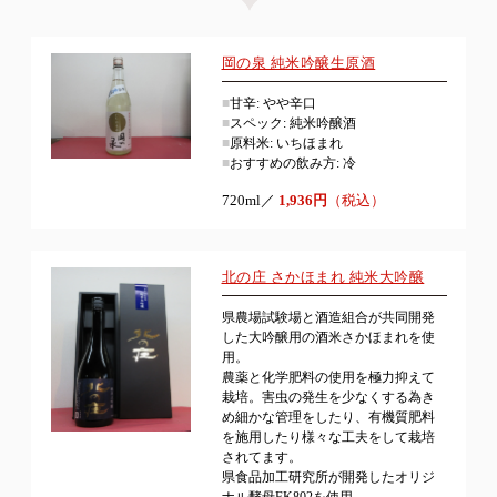
岡の泉 純米吟醸生原酒
■
甘辛: やや辛口
■
スペック: 純米吟醸酒
■
原料米: いちほまれ
■
おすすめの飲み方: 冷
720ml／
1,936円
（税込）
北の庄 さかほまれ 純米大吟醸
県農場試験場と酒造組合が共同開発
した大吟醸用の酒米さかほまれを使
用。
農薬と化学肥料の使用を極力抑えて
栽培。害虫の発生を少なくする為き
め細かな管理をしたり、有機質肥料
を施用したり様々な工夫をして栽培
されてます。
県食品加工研究所が開発したオリジ