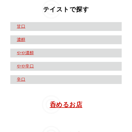
テイストで探す
甘口
濃醇
やや濃醇
やや辛口
辛口
呑めるお店