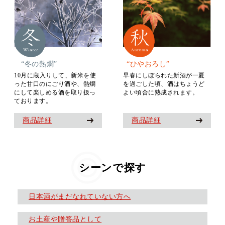
“冬の熱燗”
“ひやおろし”
10月に蔵入りして、新米を使
早春にしぼられた新酒が一夏
った甘口のにごり酒や、熱燗
を過ごした頃、酒はちょうど
にして楽しめる酒を取り扱っ
よい頃合に熟成されます。
ております。
商品詳細
商品詳細
シーンで探す
日本酒がまだなれていない方へ
お土産や贈答品として