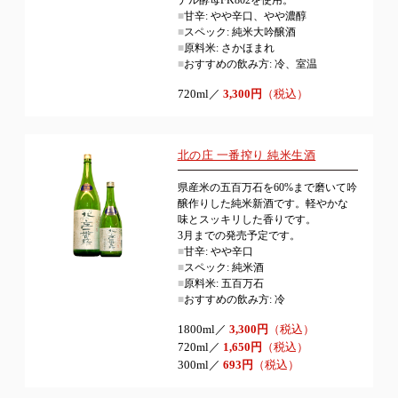
ナル酵母FK802を使用。
■
甘辛: やや辛口、やや濃醇
■
スペック: 純米大吟醸酒
■
原料米: さかほまれ
■
おすすめの飲み方: 冷、室温
720ml／
3,300円
（税込）
北の庄 一番搾り 純米生酒
県産米の五百万石を60%まで磨いて吟
醸作りした純米新酒です。軽やかな
味とスッキリした香りです。
3月までの発売予定です。
■
甘辛: やや辛口
■
スペック: 純米酒
■
原料米: 五百万石
■
おすすめの飲み方: 冷
1800ml／
3,300円
（税込）
720ml／
1,650円
（税込）
300ml／
693円
（税込）