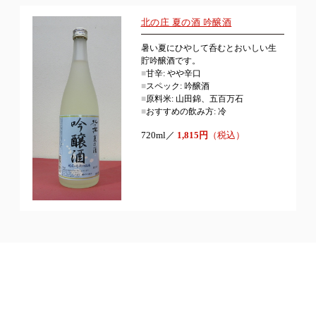
北の庄 夏の酒 吟醸酒
暑い夏にひやして呑むとおいしい生
貯吟醸酒です。
■
甘辛: やや辛口
■
スペック: 吟醸酒
■
原料米: 山田錦、五百万石
■
おすすめの飲み方: 冷
720ml／
1,815円
（税込）