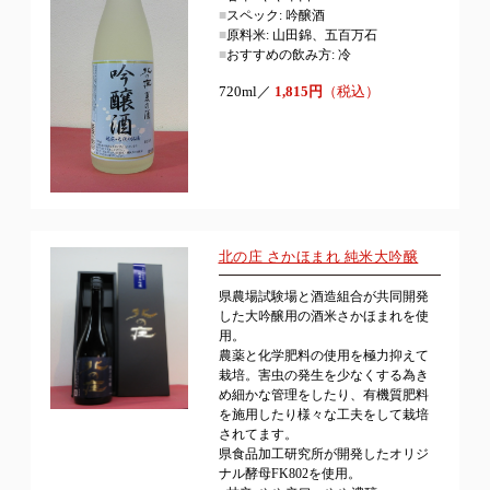
■
スペック: 吟醸酒
■
原料米: 山田錦、五百万石
■
おすすめの飲み方: 冷
720ml／
1,815円
（税込）
北の庄 さかほまれ 純米大吟醸
県農場試験場と酒造組合が共同開発
した大吟醸用の酒米さかほまれを使
用。
農薬と化学肥料の使用を極力抑えて
栽培。害虫の発生を少なくする為き
め細かな管理をしたり、有機質肥料
を施用したり様々な工夫をして栽培
されてます。
県食品加工研究所が開発したオリジ
ナル酵母FK802を使用。