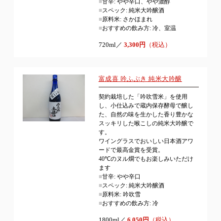
■
甘辛: やや辛口、やや濃醇
■
スペック: 純米大吟醸酒
■
原料米: さかほまれ
■
おすすめの飲み方: 冷、室温
720ml／
3,300円
（税込）
富成喜 吟ふぶき 純米大吟醸
契約栽培した「吟吹雪米」を使用
し、小仕込みで蔵内保存酵母で醸し
た、自然の味を生かした香り豊かな
スッキリした喉こしの純米大吟醸で
す。
ワイングラスでおいしい日本酒アワ
ードで最高金賞を受賞。
40℃のヌル燗でもお楽しみいただけ
ます
■
甘辛: やや辛口
■
スペック: 純米大吟醸酒
■
原料米: 吟吹雪
■
おすすめの飲み方: 冷
1800ml／
6,050円
（税込）