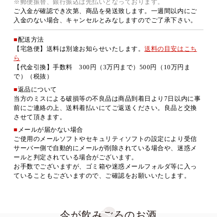
※郵便振替、銀行振込は先払いとなっております。
ご入金が確認でき次第、商品を発送致します。一週間以内にご
入金のない場合、キャンセルとみなしますのでご了承下さい。
■
配送方法
【宅急便】送料は別途お知らせいたします。
送料の目安はこち
ら
【代金引換】手数料 300円（3万円まで）500円（10万円ま
で）（税抜）
■
返品について
当方のミスによる破損等の不良品は商品到着日より7日以内に事
前にご連絡の上、送料着払いにてご返送ください。良品と交換
させて頂きます。
■
メールが届かない場合
ご使用のメールソフトやセキュリティソフトの設定により受信
サーバー側で自動的にメールが削除されている場合や、迷惑メ
ールと判定されている場合がございます。
お手数でございますが、ゴミ箱や迷惑メールフォルダ等に入っ
ていることもございますので、ご確認をお願いいたします。
今が飲みごろのお酒