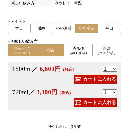
楽しい飲み方
冷やして、常温
■
テイスト
甘口
濃醇
やや濃醇
やや辛口
辛口
■
美味しい飲み方
冷やして
ぬる燗
熱燗
室温
（5～10℃）
（40℃前後）
（50℃前後）
1800ml／
6,600円
（税込）
カートに入れる
720ml／
3,300円
（税込）
カートに入れる
冷やおろし、月見酒