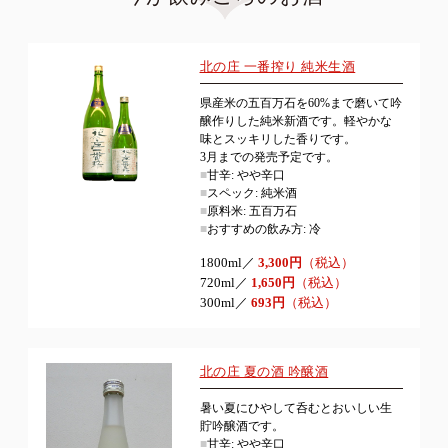
北の庄 一番搾り 純米生酒
県産米の五百万石を60%まで磨いて吟
醸作りした純米新酒です。軽やかな
味とスッキリした香りです。
3月までの発売予定です。
■
甘辛: やや辛口
■
スペック: 純米酒
■
原料米: 五百万石
■
おすすめの飲み方: 冷
1800ml／
3,300円
（税込）
720ml／
1,650円
（税込）
300ml／
693円
（税込）
北の庄 夏の酒 吟醸酒
暑い夏にひやして呑むとおいしい生
貯吟醸酒です。
■
甘辛: やや辛口