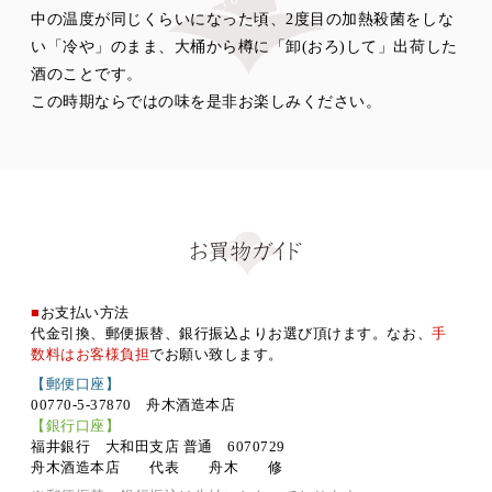
中の温度が同じくらいになった頃、2度目の加熱殺菌をしな
い「冷や」のまま、大桶から樽に「卸(おろ)して」出荷した
酒のことです。
この時期ならではの味を是非お楽しみください。
■
お支払い方法
代金引換、郵便振替、銀行振込よりお選び頂けます。なお、
手
数料はお客様負担
でお願い致します。
【郵便口座】
00770-5-37870 舟木酒造本店
【銀行口座】
福井銀行 大和田支店 普通 6070729
舟木酒造本店 代表 舟木 修