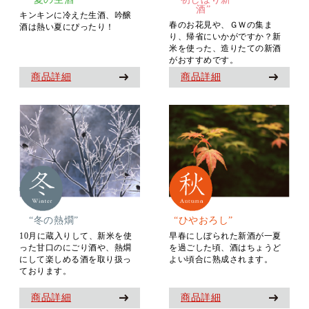
酒”
キンキンに冷えた生酒、吟醸
春のお花見や、ＧＷの集ま
酒は熱い夏にぴったり！
り、帰省にいかがですか？新
米を使った、造りたての新酒
がおすすめです。
商品詳細
商品詳細
“冬の熱燗”
“ひやおろし”
10月に蔵入りして、新米を使
早春にしぼられた新酒が一夏
った甘口のにごり酒や、熱燗
を過ごした頃、酒はちょうど
にして楽しめる酒を取り扱っ
よい頃合に熟成されます。
ております。
商品詳細
商品詳細