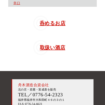
辛口
呑めるお店
取扱い酒店
舟木酒造合資会社
北の庄・若鹿・富成喜を販売
TEL／0776-54-2323
福井県福井市大和田町４６の３の１
FAX 0776-54-6623