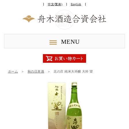
中文(繁体)
English
MENU
ホーム
＞
秋の日本酒
＞
北の庄 純米大吟醸 大吟 望