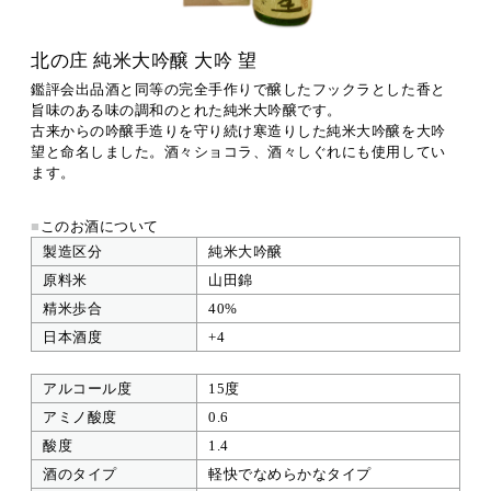
北の庄 純米大吟醸 大吟 望
鑑評会出品酒と同等の完全手作りで醸したフックラとした香と
旨味のある味の調和のとれた純米大吟醸です。
古来からの吟醸手造りを守り続け寒造りした純米大吟醸を大吟
望と命名しました。酒々ショコラ、酒々しぐれにも使用してい
ます。
■
このお酒について
製造区分
純米大吟醸
原料米
山田錦
精米歩合
40%
日本酒度
+4
アルコール度
15度
アミノ酸度
0.6
酸度
1.4
酒のタイプ
軽快でなめらかなタイプ