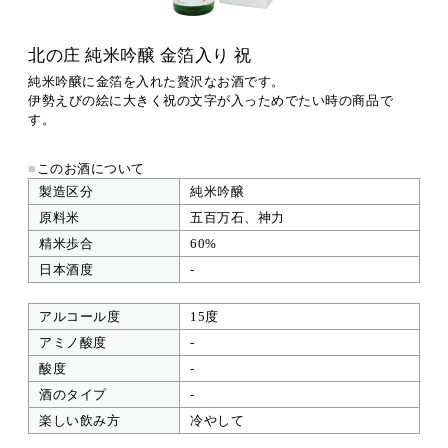
北の庄 純米吟醸 金箔入り 祝
純米吟醸に金箔を入れた贅沢なお酒です。
伊勢えびの絵に大きく祝の文字が入っためでたい時の商品で
す。
■
このお酒について
製造区分
純米吟醸
原料米
五百万石、神力
精米歩合
60%
日本酒度
-
アルコール度
15度
アミノ酸度
-
酸度
-
酒のタイプ
-
楽しい飲み方
冷やして