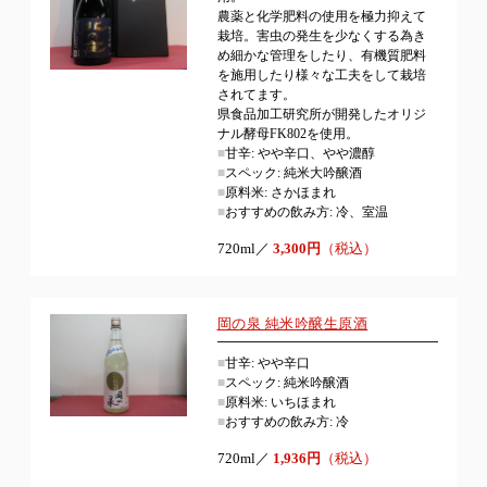
農薬と化学肥料の使用を極力抑えて
栽培。害虫の発生を少なくする為き
め細かな管理をしたり、有機質肥料
を施用したり様々な工夫をして栽培
されてます。
県食品加工研究所が開発したオリジ
ナル酵母FK802を使用。
■
甘辛: やや辛口、やや濃醇
■
スペック: 純米大吟醸酒
■
原料米: さかほまれ
■
おすすめの飲み方: 冷、室温
720ml／
3,300円
（税込）
岡の泉 純米吟醸生原酒
■
甘辛: やや辛口
■
スペック: 純米吟醸酒
■
原料米: いちほまれ
■
おすすめの飲み方: 冷
720ml／
1,936円
（税込）