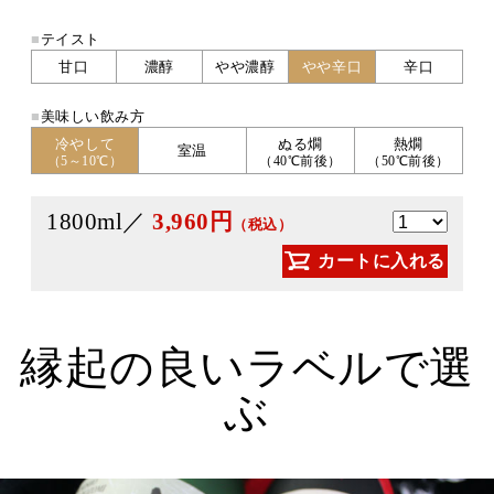
■
テイスト
甘口
濃醇
やや濃醇
やや辛口
辛口
■
美味しい飲み方
冷やして
ぬる燗
熱燗
室温
（5～10℃）
（40℃前後）
（50℃前後）
1800ml／
3,960円
（税込）
カートに入れる
縁起の良いラベルで選
ぶ