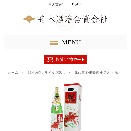
中文(繁体)
English
MENU
ホーム
＞
縁起の良いラベルで選ぶ
＞
北の庄 純米吟醸 金箔入り 祝