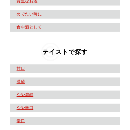
貴重なお酒
めでたい時に
食中酒として
テイストで探す
甘口
濃醇
やや濃醇
やや辛口
辛口