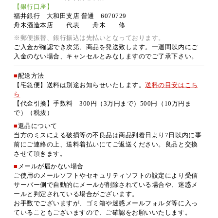
【銀行口座】
福井銀行 大和田支店 普通 6070729
舟木酒造本店 代表 舟木 修
※郵便振替、銀行振込は先払いとなっております。
ご入金が確認でき次第、商品を発送致します。一週間以内にご
入金のない場合、キャンセルとみなしますのでご了承下さい。
■
配送方法
【宅急便】送料は別途お知らせいたします。
送料の目安はこち
ら
【代金引換】手数料 300円（3万円まで）500円（10万円ま
で）（税抜）
■
返品について
当方のミスによる破損等の不良品は商品到着日より7日以内に事
前にご連絡の上、送料着払いにてご返送ください。良品と交換
させて頂きます。
■
メールが届かない場合
ご使用のメールソフトやセキュリティソフトの設定により受信
サーバー側で自動的にメールが削除されている場合や、迷惑メ
ールと判定されている場合がございます。
お手数でございますが、ゴミ箱や迷惑メールフォルダ等に入っ
ていることもございますので、ご確認をお願いいたします。