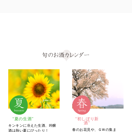
“夏の生酒”
“初しぼり新
酒”
キンキンに冷えた生酒、吟醸
春のお花見や、ＧＷの集ま
酒は熱い夏にぴったり！