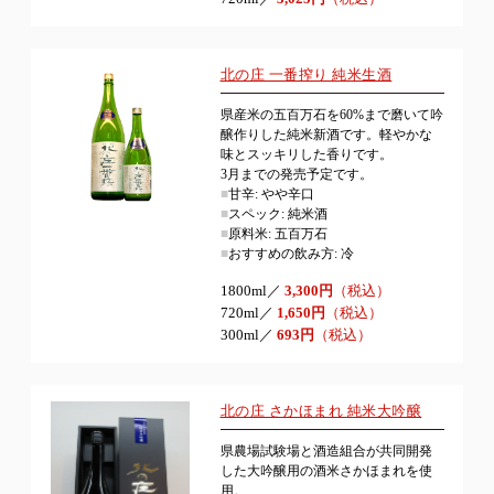
北の庄 一番搾り 純米生酒
県産米の五百万石を60%まで磨いて吟
醸作りした純米新酒です。軽やかな
味とスッキリした香りです。
3月までの発売予定です。
■
甘辛: やや辛口
■
スペック: 純米酒
■
原料米: 五百万石
■
おすすめの飲み方: 冷
1800ml／
3,300円
（税込）
720ml／
1,650円
（税込）
300ml／
693円
（税込）
北の庄 さかほまれ 純米大吟醸
県農場試験場と酒造組合が共同開発
した大吟醸用の酒米さかほまれを使
用。