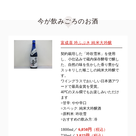
今が飲みごろのお酒
富成喜 吟ふぶき 純米大吟醸
契約栽培した「吟吹雪米」を使用
し、小仕込みで蔵内保存酵母で醸し
た、自然の味を生かした香り豊かな
スッキリした喉こしの純米大吟醸で
す。
ワイングラスでおいしい日本酒アワ
ードで最高金賞を受賞。
40℃のヌル燗でもお楽しみいただけ
ます
■
甘辛: やや辛口
■
スペック: 純米大吟醸酒
■
原料米: 吟吹雪
■
おすすめの飲み方: 冷
1800ml／
6,050円
（税込）
720ml／
3,025円
（税込）