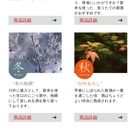
り、帰省にいかがですか？新
米を使った、造りたての新酒
がおすすめです。
商品詳細
商品詳細
“冬の熱燗”
“ひやおろし”
10月に蔵入りして、新米を使
早春にしぼられた新酒が一夏
った甘口のにごり酒や、熱燗
を過ごした頃、酒はちょうど
にして楽しめる酒を取り扱っ
よい頃合に熟成されます。
ております。
商品詳細
商品詳細