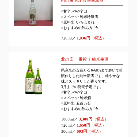
岡の泉 純米吟醸生原酒
■
甘辛: やや辛口
■
スペック: 純米吟醸酒
■
原料米: いちほまれ
■
おすすめの飲み方: 冷
720ml／
1,936円
（税込）
北の庄 一番搾り 純米生酒
県産米の五百万石を60%まで磨いて吟
醸作りした純米新酒です。軽やかな
味とスッキリした香りです。
3月までの発売予定です。
■
甘辛: やや辛口
■
スペック: 純米酒
■
原料米: 五百万石
■
おすすめの飲み方: 冷
1800ml／
3,300円
（税込）
720ml／
1,650円
（税込）
300ml／
693円
（税込）