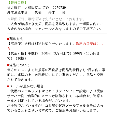
【銀行口座】
福井銀行 大和田支店 普通 6070729
舟木酒造本店 代表 舟木 修
※郵便振替、銀行振込は先払いとなっております。
ご入金が確認でき次第、商品を発送致します。一週間以内にご
入金のない場合、キャンセルとみなしますのでご了承下さい。
■
配送方法
【宅急便】送料は別途お知らせいたします。
送料の目安はこち
ら
【代金引換】手数料 300円（3万円まで）500円（10万円ま
で）（税抜）
■
返品について
当方のミスによる破損等の不良品は商品到着日より7日以内に事
前にご連絡の上、送料着払いにてご返送ください。良品と交換
させて頂きます。
■
メールが届かない場合
ご使用のメールソフトやセキュリティソフトの設定により受信
サーバー側で自動的にメールが削除されている場合や、迷惑メ
ールと判定されている場合がございます。
お手数でございますが、ゴミ箱や迷惑メールフォルダ等に入っ
ていることもございますので、ご確認をお願いいたします。