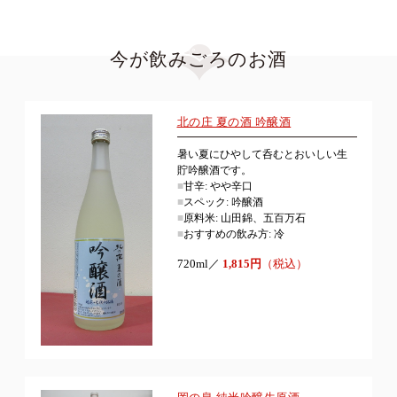
今が飲みごろのお酒
北の庄 夏の酒 吟醸酒
暑い夏にひやして呑むとおいしい生
貯吟醸酒です。
■
甘辛: やや辛口
■
スペック: 吟醸酒
■
原料米: 山田錦、五百万石
■
おすすめの飲み方: 冷
720ml／
1,815円
（税込）