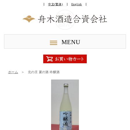
中文(繁体)
English
MENU
ホーム
＞
北の庄 夏の酒 吟醸酒