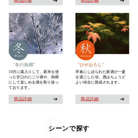
商品詳細
商品詳細
“冬の熱燗”
“ひやおろし”
10月に蔵入りして、新米を使
早春にしぼられた新酒が一夏
った甘口のにごり酒や、熱燗
を過ごした頃、酒はちょうど
にして楽しめる酒を取り扱っ
よい頃合に熟成されます。
ております。
商品詳細
商品詳細
シーンで探す