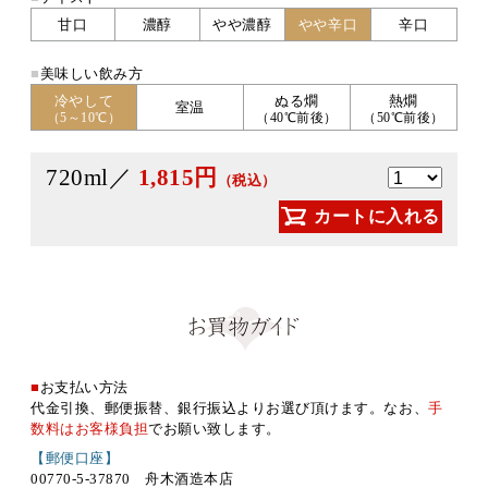
甘口
濃醇
やや濃醇
やや辛口
辛口
■
美味しい飲み方
冷やして
ぬる燗
熱燗
室温
（5～10℃）
（40℃前後）
（50℃前後）
720ml／
1,815円
（税込）
カートに入れる
■
お支払い方法
代金引換、郵便振替、銀行振込よりお選び頂けます。なお、
手
数料はお客様負担
でお願い致します。
【郵便口座】
00770-5-37870 舟木酒造本店