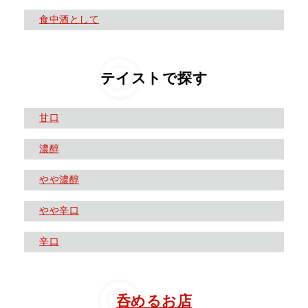
食中酒として
テイストで探す
甘口
濃醇
やや濃醇
やや辛口
辛口
呑めるお店