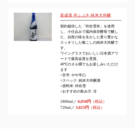
富成喜 吟ふぶき 純米大吟醸
契約栽培した「吟吹雪米」を使用
し、小仕込みで蔵内保存酵母で醸し
た、自然の味を生かした香り豊かな
スッキリした喉こしの純米大吟醸で
す。
ワイングラスでおいしい日本酒アワ
ードで最高金賞を受賞。
40℃のヌル燗でもお楽しみいただけ
ます
■
甘辛: やや辛口
■
スペック: 純米大吟醸酒
■
原料米: 吟吹雪
■
おすすめの飲み方: 冷
1800ml／
6,050円
（税込）
720ml／
3,025円
（税込）