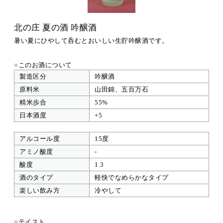
北の庄 夏の酒 吟醸酒
暑い夏にひやして呑むとおいしい生貯吟醸酒です。
■
このお酒について
製造区分
吟醸酒
原料米
山田錦、五百万石
精米歩合
55%
日本酒度
+5
アルコール度
15度
アミノ酸度
-
酸度
1.3
酒のタイプ
軽快でなめらかなタイプ
楽しい飲み方
冷やして
■
テイスト