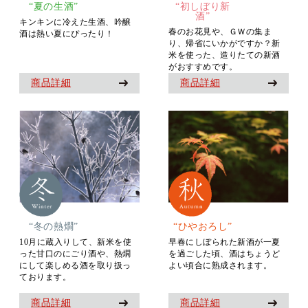
“夏の生酒”
“初しぼり新
酒”
キンキンに冷えた生酒、吟醸
春のお花見や、ＧＷの集ま
酒は熱い夏にぴったり！
り、帰省にいかがですか？新
米を使った、造りたての新酒
がおすすめです。
商品詳細
商品詳細
“冬の熱燗”
“ひやおろし”
10月に蔵入りして、新米を使
早春にしぼられた新酒が一夏
った甘口のにごり酒や、熱燗
を過ごした頃、酒はちょうど
にして楽しめる酒を取り扱っ
よい頃合に熟成されます。
ております。
商品詳細
商品詳細