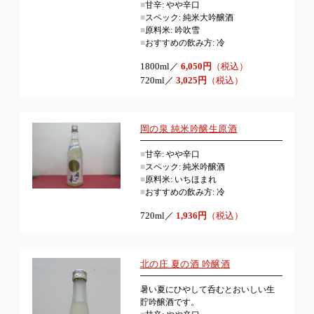
■
甘辛: やや辛口
■
スペック: 純米大吟醸酒
■
原料米: 吟吹雪
■
おすすめの飲み方: 冷
1800ml／
6,050円
（税込）
720ml／
3,025円
（税込）
岡の泉 純米吟醸生原酒
■
甘辛: やや辛口
■
スペック: 純米吟醸酒
■
原料米: いちほまれ
■
おすすめの飲み方: 冷
720ml／
1,936円
（税込）
北の庄 夏の酒 吟醸酒
暑い夏にひやして呑むとおいしい生
貯吟醸酒です。