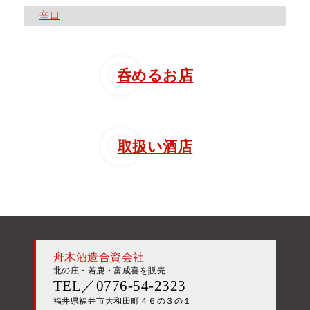
辛口
呑めるお店
取扱い酒店
舟木酒造合資会社
北の庄・若鹿・富成喜を販売
TEL／0776-54-2323
福井県福井市大和田町４６の３の１