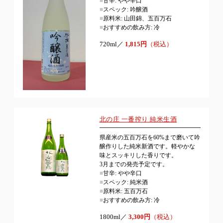
■
甘辛: やや辛口
■
スペック: 吟醸酒
■
原料米: 山田錦、五百万石
■
おすすめの飲み方: 冷
720ml／
1,815円
（税込）
北の庄 一番搾り 純米生酒
県産米の五百万石を60%まで磨いて吟
醸作りした純米新酒です。軽やかな
味とスッキリした香りです。
3月までの発売予定です。
■
甘辛: やや辛口
■
スペック: 純米酒
■
原料米: 五百万石
■
おすすめの飲み方: 冷
1800ml／
3,300円
（税込）