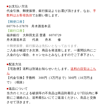
■
お支払い方法
代金引換、郵便振替、銀行振込よりお選び頂けます。なお、
手
数料はお客様負担
でお願い致します。
【郵便口座】
00770-5-37870 舟木酒造本店
【銀行口座】
福井銀行 大和田支店 普通 6070729
舟木酒造本店 代表 舟木 修
※郵便振替、銀行振込は先払いとなっております。
ご入金が確認でき次第、商品を発送致します。一週間以内にご
入金のない場合、キャンセルとみなしますのでご了承下さい。
■
配送方法
【宅急便】送料は別途お知らせいたします。
送料の目安はこち
ら
【代金引換】手数料 300円（3万円まで）500円（10万円ま
で）（税抜）
■
返品について
当方のミスによる破損等の不良品は商品到着日より7日以内に事
前にご連絡の上、送料着払いにてご返送ください。良品と交換
させて頂きます。