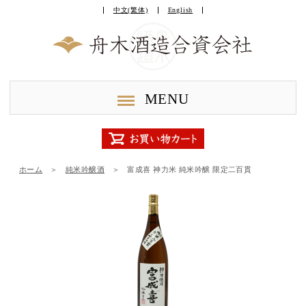
中文(繁体)
English
MENU
ホーム
＞
純米吟醸酒
＞
富成喜 神力米 純米吟醸 限定二百貫