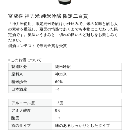
富成喜 神力米 純米吟醸 限定二百貫
「神力米使用」限定純米吟醸は小仕込みで、米の旨味と醸し人
の素材を重視し、蔵元の情熱であくまでも本物にこだわった限
定酒です。奥深いうまみと、切れの良いのど越しをお楽しみく
ださい。
燗酒コンテストで最高金賞を受賞
■
このお酒について
製造区分
純米吟醸
原料米
神力米
精米歩合
60%
日本酒度
+4
アルコール度
15度
アミノ酸度
0.6
酸度
1.5
酒のタイプ
味のあるしっかりとしたタイプ