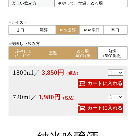
楽しい飲み方
冷やして、常温、ぬる燗
■
テイスト
甘口
濃醇
やや濃醇
やや辛口
辛口
■
美味しい飲み方
冷やして
ぬる燗
熱燗
室温
（5～10℃）
（40℃前後）
（50℃前後）
1800ml／
3,850円
（税込）
カートに入れる
720ml／
1,980円
（税込）
カートに入れる