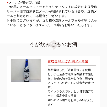
■
メールが届かない場合
ご使用のメールソフトやセキュリティソフトの設定により受信
サーバー側で自動的にメールが削除されている場合や、迷惑メ
ールと判定されている場合がございます。
お手数でございますが、ゴミ箱や迷惑メールフォルダ等に入っ
ていることもございますので、ご確認をお願いいたします。
今が飲みごろのお酒
富成喜 吟ふぶき 純米大吟醸
契約栽培した「吟吹雪米」を使用
し、小仕込みで蔵内保存酵母で醸し
た、自然の味を生かした香り豊かな
スッキリした喉こしの純米大吟醸で
す。
ワイングラスでおいしい日本酒アワ
ードで最高金賞を受賞。
40℃のヌル燗でもお楽しみいただけ
ます