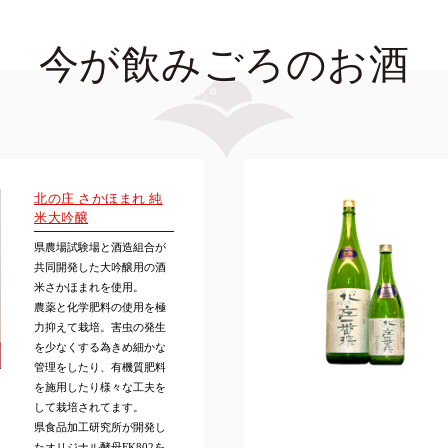
今が飲みごろのお酒
北の庄 さかほまれ 純
米大吟醸
県農場試験場と酒造組合が
共同開発した大吟醸用の酒
米さかほまれを使用。
農薬と化学肥料の使用を極
力抑えて栽培。害虫の発生
を少なくする為きめ細かな
管理をしたり、有機質肥料
を施用したり様々な工夫を
して栽培されてます。
県食品加工研究所が開発し
たオリジナル酵母FK802を