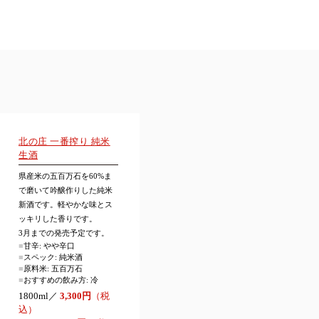
北の庄 一番搾り 純米
生酒
県産米の五百万石を60%ま
で磨いて吟醸作りした純米
新酒です。軽やかな味とス
ッキリした香りです。
3月までの発売予定です。
■
甘辛: やや辛口
■
スペック: 純米酒
■
原料米: 五百万石
■
おすすめの飲み方: 冷
1800ml／
3,300円
（税
込）