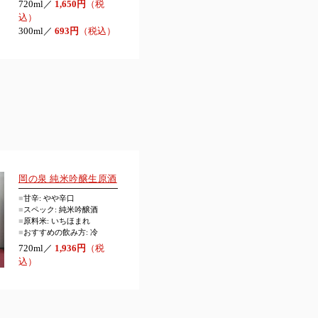
720ml／
1,650円
（税
込）
300ml／
693円
（税込）
岡の泉 純米吟醸生原酒
■
甘辛: やや辛口
■
スペック: 純米吟醸酒
■
原料米: いちほまれ
■
おすすめの飲み方: 冷
720ml／
1,936円
（税
込）