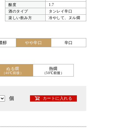
酸度
1.7
酒のタイプ
タンレイ辛口
楽しい飲み方
冷やして、ヌル燗
濃醇
やや辛口
辛口
ぬる燗
熱燗
（40℃前後）
（50℃前後）
個
カートに入れる