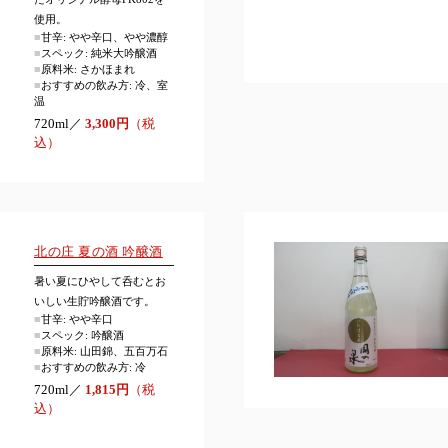
使用。
■
甘辛: やや辛口、やや濃醇
■
スペック: 純米大吟醸酒
■
原料米: さかほまれ
■
おすすめの飲み方: 冷、室
温
720ml／
3,300円
（税
込）
北の庄 夏の酒 吟醸酒
暑い夏にひやして呑むとお
いしい生貯吟醸酒です。
■
甘辛: やや辛口
■
スペック: 吟醸酒
■
原料米: 山田錦、五百万石
■
おすすめの飲み方: 冷
720ml／
1,815円
（税
込）