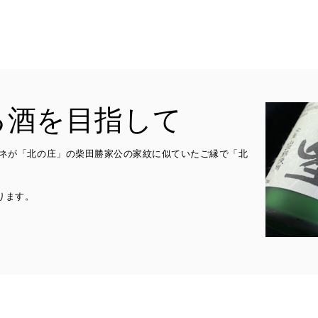
る酒を目指して
ガネが「北の庄」の柴田勝家公の家紋に似ていたご縁で「北
ります。