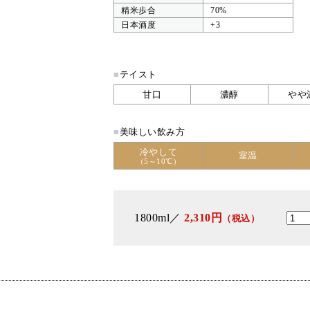
精米歩合
70%
日本酒度
+3
■
テイスト
甘口
濃醇
やや
■
美味しい飲み方
冷やして
室温
（5～10℃）
1800ml／
2,310円
（税込）