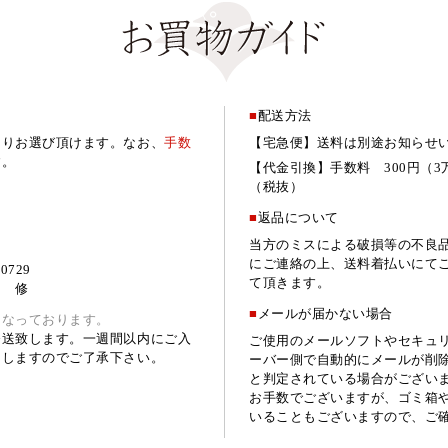
■
配送方法
よりお選び頂けます。なお、
手数
【宅急便】送料は別途お知らせ
す。
【代金引換】手数料 300円（3
（税抜）
■
返品について
当方のミスによる破損等の不良
にご連絡の上、送料着払いにて
729
て頂きます。
 修
■
メールが届かない場合
となっております。
発送致します。一週間以内にご入
ご使用のメールソフトやセキュ
なしますのでご了承下さい。
ーバー側で自動的にメールが削
と判定されている場合がござい
お手数でございますが、ゴミ箱
いることもございますので、ご