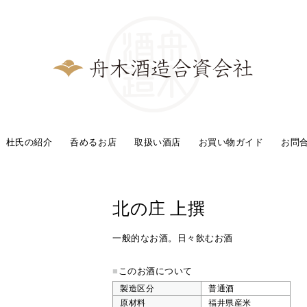
杜氏の紹介
呑めるお店
取扱い酒店
お買い物ガイド
お問
北の庄 上撰
一般的なお酒。日々飲むお酒
■
このお酒について
製造区分
普通酒
原材料
福井県産米