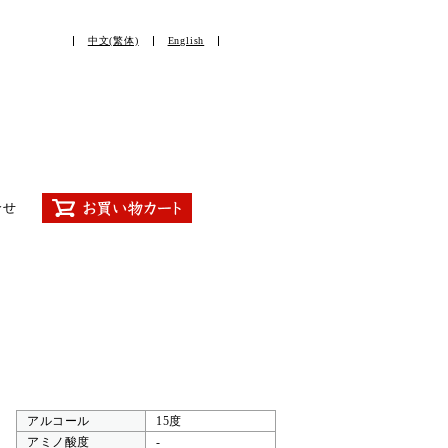
中文(繁体)
English
合せ
アルコール
15度
アミノ酸度
-