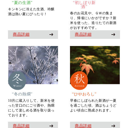
“夏の生酒”
“初しぼり新
酒”
キンキンに冷えた生酒、吟醸
春のお花見や、ＧＷの集ま
酒は熱い夏にぴったり！
り、帰省にいかがですか？新
米を使った、造りたての新酒
がおすすめです。
商品詳細
商品詳細
“冬の熱燗”
“ひやおろし”
10月に蔵入りして、新米を使
早春にしぼられた新酒が一夏
った甘口のにごり酒や、熱燗
を過ごした頃、酒はちょうど
にして楽しめる酒を取り扱っ
よい頃合に熟成されます。
ております。
商品詳細
商品詳細