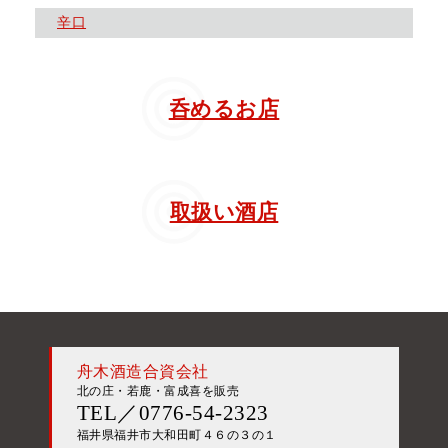
辛口
呑めるお店
取扱い酒店
舟木酒造合資会社
北の庄・若鹿・富成喜を販売
TEL／0776-54-2323
福井県福井市大和田町４６の３の１