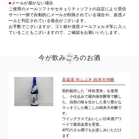
■
メールが届かない場合
ご使用のメールソフトやセキュリティソフトの設定により受信
サーバー側で自動的にメールが削除されている場合や、迷惑メ
ールと判定されている場合がございます。
お手数でございますが、ゴミ箱や迷惑メールフォルダ等に入っ
ていることもございますので、ご確認をお願いいたします。
今が飲みごろのお酒
富成喜 吟ふぶき 純米大吟醸
契約栽培した「吟吹雪米」を使用
し、小仕込みで蔵内保存酵母で醸し
た、自然の味を生かした香り豊かな
スッキリした喉こしの純米大吟醸で
す。
ワイングラスでおいしい日本酒アワ
ードで最高金賞を受賞。
40℃のヌル燗でもお楽しみいただけ
ます