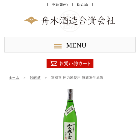
中文(繁体)
English
MENU
ホーム
＞
吟醸酒
＞
富成喜 神力米使用 無濾過生原酒