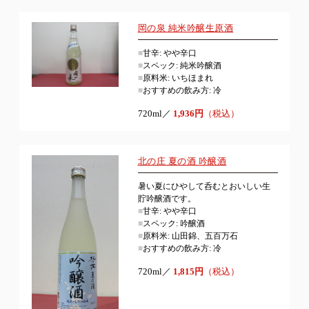
岡の泉 純米吟醸生原酒
■
甘辛: やや辛口
■
スペック: 純米吟醸酒
■
原料米: いちほまれ
■
おすすめの飲み方: 冷
720ml／
1,936円
（税込）
北の庄 夏の酒 吟醸酒
暑い夏にひやして呑むとおいしい生
貯吟醸酒です。
■
甘辛: やや辛口
■
スペック: 吟醸酒
■
原料米: 山田錦、五百万石
■
おすすめの飲み方: 冷
720ml／
1,815円
（税込）