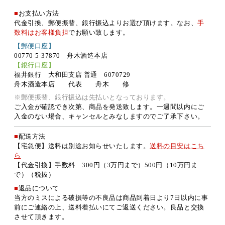
■
お支払い方法
代金引換、郵便振替、銀行振込よりお選び頂けます。なお、
手
数料はお客様負担
でお願い致します。
【郵便口座】
00770-5-37870 舟木酒造本店
【銀行口座】
福井銀行 大和田支店 普通 6070729
舟木酒造本店 代表 舟木 修
※郵便振替、銀行振込は先払いとなっております。
ご入金が確認でき次第、商品を発送致します。一週間以内にご
入金のない場合、キャンセルとみなしますのでご了承下さい。
■
配送方法
【宅急便】送料は別途お知らせいたします。
送料の目安はこち
ら
【代金引換】手数料 300円（3万円まで）500円（10万円ま
で）（税抜）
■
返品について
当方のミスによる破損等の不良品は商品到着日より7日以内に事
前にご連絡の上、送料着払いにてご返送ください。良品と交換
させて頂きます。