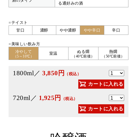
酒のタイプ
る通好みの酒
■
テイスト
甘口
濃醇
やや濃醇
やや辛口
辛口
■
美味しい飲み方
冷やして
ぬる燗
熱燗
室温
（5～10℃）
（40℃前後）
（50℃前後）
1800ml／
3,850円
（税込）
カートに入れる
720ml／
1,925円
（税込）
カートに入れる