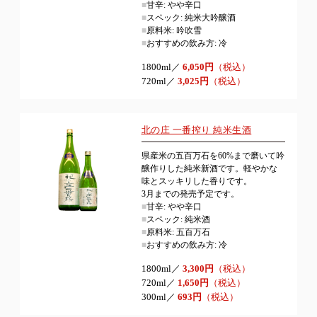
■
甘辛: やや辛口
■
スペック: 純米大吟醸酒
■
原料米: 吟吹雪
■
おすすめの飲み方: 冷
1800ml／
6,050円
（税込）
720ml／
3,025円
（税込）
北の庄 一番搾り 純米生酒
県産米の五百万石を60%まで磨いて吟
醸作りした純米新酒です。軽やかな
味とスッキリした香りです。
3月までの発売予定です。
■
甘辛: やや辛口
■
スペック: 純米酒
■
原料米: 五百万石
■
おすすめの飲み方: 冷
1800ml／
3,300円
（税込）
720ml／
1,650円
（税込）
300ml／
693円
（税込）