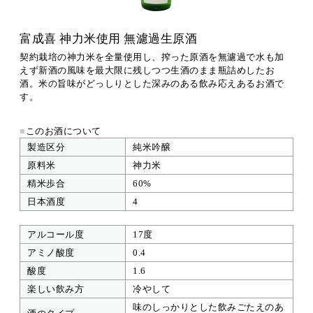
富成喜 神力米使用 無濾過生原酒
契約栽培の神力米を全量使用し、搾った原酒を無濾過で水も加
えず新酒の風味を最大限に残しつつ生酒のまま瓶詰めしたお
酒。米の旨味がどっしりとした深みのある飲み応えあるお酒で
す。
■
このお酒について
製造区分
純米吟醸
原料米
神力米
精米歩合
60%
日本酒度
4
アルコール度
17度
アミノ酸度
0.4
酸度
1.6
楽しい飲み方
冷やして
味のしっかりとした飲みごたえのあ