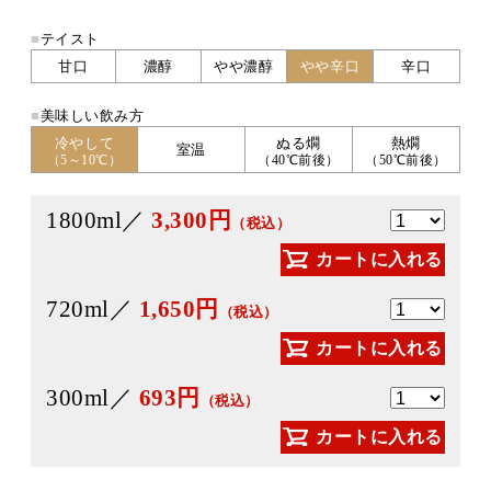
■
テイスト
甘口
濃醇
やや濃醇
やや辛口
辛口
■
美味しい飲み方
冷やして
ぬる燗
熱燗
室温
（5～10℃）
（40℃前後）
（50℃前後）
1800ml／
3,300円
（税込）
カートに入れる
720ml／
1,650円
（税込）
カートに入れる
300ml／
693円
（税込）
カートに入れる