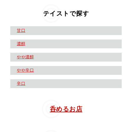
テイストで探す
甘口
濃醇
やや濃醇
やや辛口
辛口
呑めるお店