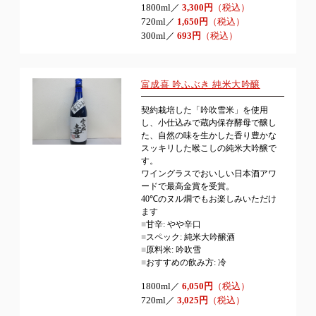
1800ml／
3,300円
（税込）
720ml／
1,650円
（税込）
300ml／
693円
（税込）
富成喜 吟ふぶき 純米大吟醸
契約栽培した「吟吹雪米」を使用
し、小仕込みで蔵内保存酵母で醸し
た、自然の味を生かした香り豊かな
スッキリした喉こしの純米大吟醸で
す。
ワイングラスでおいしい日本酒アワ
ードで最高金賞を受賞。
40℃のヌル燗でもお楽しみいただけ
ます
■
甘辛: やや辛口
■
スペック: 純米大吟醸酒
■
原料米: 吟吹雪
■
おすすめの飲み方: 冷
1800ml／
6,050円
（税込）
720ml／
3,025円
（税込）