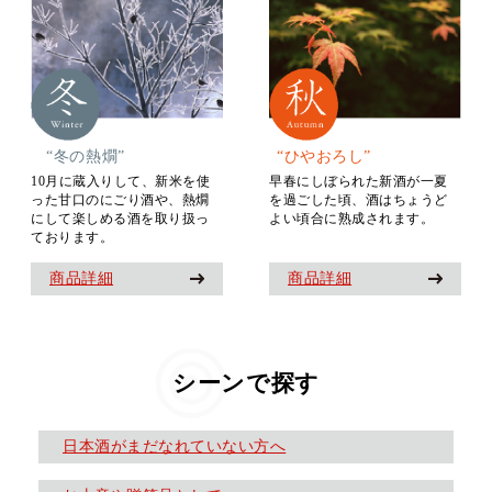
“冬の熱燗”
“ひやおろし”
10月に蔵入りして、新米を使
早春にしぼられた新酒が一夏
った甘口のにごり酒や、熱燗
を過ごした頃、酒はちょうど
にして楽しめる酒を取り扱っ
よい頃合に熟成されます。
ております。
商品詳細
商品詳細
シーンで探す
日本酒がまだなれていない方へ