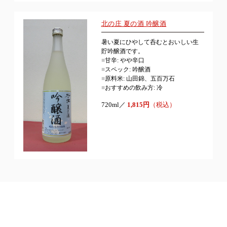
北の庄 夏の酒 吟醸酒
暑い夏にひやして呑むとおいしい生
貯吟醸酒です。
■
甘辛: やや辛口
■
スペック: 吟醸酒
■
原料米: 山田錦、五百万石
■
おすすめの飲み方: 冷
720ml／
1,815円
（税込）