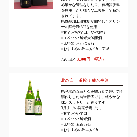
め細かな管理をしたり、有機質肥料
を施用したり様々な工夫をして栽培
されてます。
県食品加工研究所が開発したオリジ
ナル酵母FK802を使用。
■
甘辛: やや辛口、やや濃醇
■
スペック: 純米大吟醸酒
■
原料米: さかほまれ
■
おすすめの飲み方: 冷、室温
720ml／
3,300円
（税込）
北の庄 一番搾り 純米生酒
県産米の五百万石を60%まで磨いて吟
醸作りした純米新酒です。軽やかな
味とスッキリした香りです。
3月までの発売予定です。
■
甘辛: やや辛口
■
スペック: 純米酒
■
原料米: 五百万石
■
おすすめの飲み方: 冷