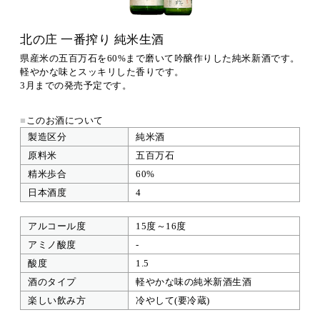
北の庄 一番搾り 純米生酒
県産米の五百万石を60%まで磨いて吟醸作りした純米新酒です。
軽やかな味とスッキリした香りです。
3月までの発売予定です。
■
このお酒について
製造区分
純米酒
原料米
五百万石
精米歩合
60%
日本酒度
4
アルコール度
15度～16度
アミノ酸度
-
酸度
1.5
酒のタイプ
軽やかな味の純米新酒生酒
楽しい飲み方
冷やして(要冷蔵)