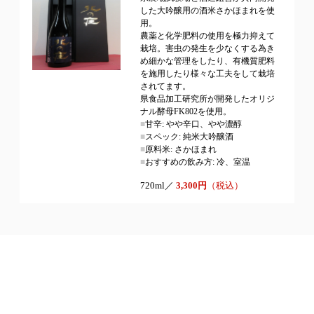
した大吟醸用の酒米さかほまれを使
用。
農薬と化学肥料の使用を極力抑えて
栽培。害虫の発生を少なくする為き
め細かな管理をしたり、有機質肥料
を施用したり様々な工夫をして栽培
されてます。
県食品加工研究所が開発したオリジ
ナル酵母FK802を使用。
■
甘辛: やや辛口、やや濃醇
■
スペック: 純米大吟醸酒
■
原料米: さかほまれ
■
おすすめの飲み方: 冷、室温
720ml／
3,300円
（税込）