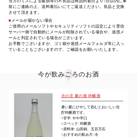
当方のミスによる破損等の不良品は商品到着日より7日以内に事
前にご連絡の上、送料着払いにてご返送ください。良品と交換
させて頂きます。
■
メールが届かない場合
ご使用のメールソフトやセキュリティソフトの設定により受信
サーバー側で自動的にメールが削除されている場合や、迷惑メ
ールと判定されている場合がございます。
お手数でございますが、ゴミ箱や迷惑メールフォルダ等に入っ
ていることもございますので、ご確認をお願いいたします。
今が飲みごろのお酒
北の庄 夏の酒 吟醸酒
暑い夏にひやして呑むとおいしい生
貯吟醸酒です。
■
甘辛: やや辛口
■
スペック: 吟醸酒
■
原料米: 山田錦、五百万石
■
おすすめの飲み方: 冷