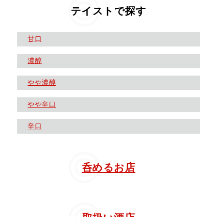
テイストで探す
甘口
濃醇
やや濃醇
やや辛口
辛口
呑めるお店