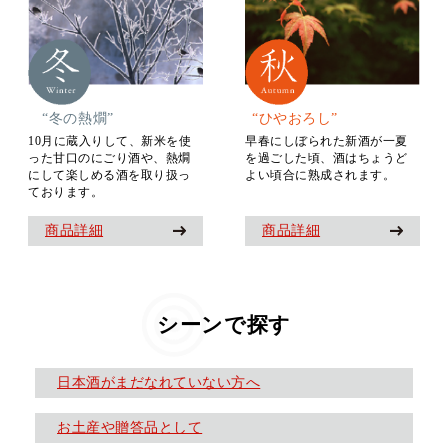
“冬の熱燗”
“ひやおろし”
10月に蔵入りして、新米を使
早春にしぼられた新酒が一夏
った甘口のにごり酒や、熱燗
を過ごした頃、酒はちょうど
にして楽しめる酒を取り扱っ
よい頃合に熟成されます。
ております。
商品詳細
商品詳細
シーンで探す
日本酒がまだなれていない方へ
お土産や贈答品として