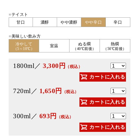
■
テイスト
甘口
濃醇
やや濃醇
やや辛口
辛口
■
美味しい飲み方
冷やして
ぬる燗
熱燗
室温
（5～10℃）
（40℃前後）
（50℃前後）
1800ml／
3,300円
（税込）
カートに入れる
720ml／
1,650円
（税込）
カートに入れる
300ml／
693円
（税込）
カートに入れる