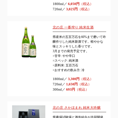
1800ml／
6,050円
（税込）
720ml／
3,025円
（税込）
北の庄 一番搾り 純米生酒
県産米の五百万石を60%まで磨いて吟
醸作りした純米新酒です。軽やかな
味とスッキリした香りです。
3月までの発売予定です。
■
甘辛: やや辛口
■
スペック: 純米酒
■
原料米: 五百万石
■
おすすめの飲み方: 冷
1800ml／
3,300円
（税込）
720ml／
1,650円
（税込）
300ml／
693円
（税込）
北の庄 さかほまれ 純米大吟醸
県農場試験場と酒造組合が共同開発