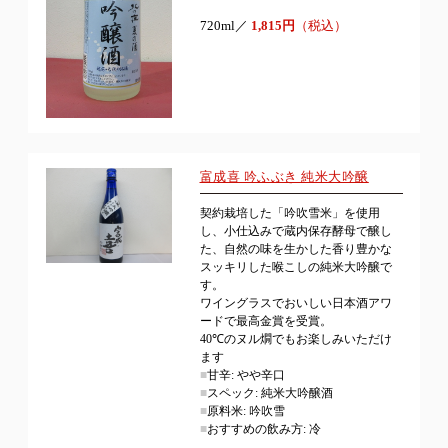
720ml／
1,815円
（税込）
富成喜 吟ふぶき 純米大吟醸
契約栽培した「吟吹雪米」を使用
し、小仕込みで蔵内保存酵母で醸し
た、自然の味を生かした香り豊かな
スッキリした喉こしの純米大吟醸で
す。
ワイングラスでおいしい日本酒アワ
ードで最高金賞を受賞。
40℃のヌル燗でもお楽しみいただけ
ます
■
甘辛: やや辛口
■
スペック: 純米大吟醸酒
■
原料米: 吟吹雪
■
おすすめの飲み方: 冷