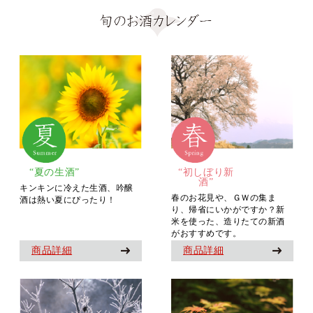
“夏の生酒”
“初しぼり新
酒”
キンキンに冷えた生酒、吟醸
春のお花見や、ＧＷの集ま
酒は熱い夏にぴったり！
り、帰省にいかがですか？新
米を使った、造りたての新酒
がおすすめです。
商品詳細
商品詳細