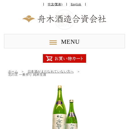
中文(繁体)
English
MENU
ホーム
＞
日本酒がまだなれていない方へ
＞
北の庄 一番搾り 純米生酒