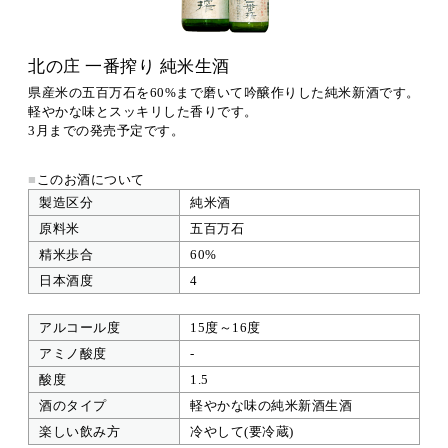
北の庄 一番搾り 純米生酒
県産米の五百万石を60%まで磨いて吟醸作りした純米新酒です。
軽やかな味とスッキリした香りです。
3月までの発売予定です。
■
このお酒について
製造区分
純米酒
原料米
五百万石
精米歩合
60%
日本酒度
4
アルコール度
15度～16度
アミノ酸度
-
酸度
1.5
酒のタイプ
軽やかな味の純米新酒生酒
楽しい飲み方
冷やして(要冷蔵)