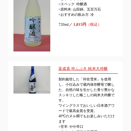
■
スペック: 吟醸酒
■
原料米: 山田錦、五百万石
■
おすすめの飲み方: 冷
720ml／
1,815円
（税込）
富成喜 吟ふぶき 純米大吟醸
契約栽培した「吟吹雪米」を使用
し、小仕込みで蔵内保存酵母で醸し
た、自然の味を生かした香り豊かな
スッキリした喉こしの純米大吟醸で
す。
ワイングラスでおいしい日本酒アワ
ードで最高金賞を受賞。
40℃のヌル燗でもお楽しみいただけ
ます
■
甘辛: やや辛口