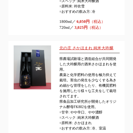
■
スペック: 純米大吟醸酒
■
原料米: 吟吹雪
■
おすすめの飲み方: 冷
1800ml／
6,050円
（税込）
720ml／
3,025円
（税込）
北の庄 さかほまれ 純米大吟醸
県農場試験場と酒造組合が共同開発
した大吟醸用の酒米さかほまれを使
用。
農薬と化学肥料の使用を極力抑えて
栽培。害虫の発生を少なくする為き
め細かな管理をしたり、有機質肥料
を施用したり様々な工夫をして栽培
されてます。
県食品加工研究所が開発したオリジ
ナル酵母FK802を使用。
■
甘辛: やや辛口、やや濃醇
■
スペック: 純米大吟醸酒
■
原料米: さかほまれ
■
おすすめの飲み方: 冷、室温