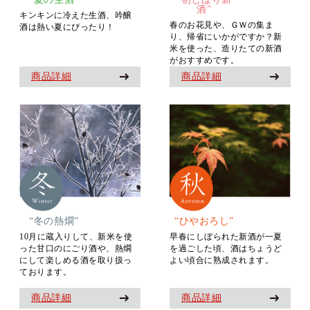
酒”
キンキンに冷えた生酒、吟醸
春のお花見や、ＧＷの集ま
酒は熱い夏にぴったり！
り、帰省にいかがですか？新
米を使った、造りたての新酒
がおすすめです。
商品詳細
商品詳細
“冬の熱燗”
“ひやおろし”
10月に蔵入りして、新米を使
早春にしぼられた新酒が一夏
った甘口のにごり酒や、熱燗
を過ごした頃、酒はちょうど
にして楽しめる酒を取り扱っ
よい頃合に熟成されます。
ております。
商品詳細
商品詳細