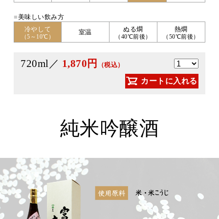
■
美味しい飲み方
冷やして
ぬる燗
熱燗
室温
（5～10℃）
（40℃前後）
（50℃前後）
720ml／
1,870円
（税込）
カートに入れる
純米吟醸酒