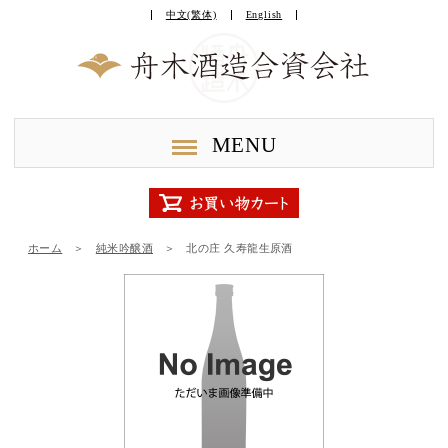
中文(繁体)
English
MENU
ホーム
＞
純米吟醸酒
＞
北の庄 久寿龍生原酒