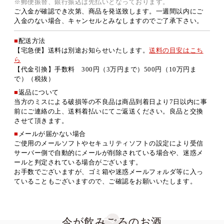
※郵便振替、銀行振込は先払いとなっております。
ご入金が確認でき次第、商品を発送致します。一週間以内にご
入金のない場合、キャンセルとみなしますのでご了承下さい。
■
配送方法
【宅急便】送料は別途お知らせいたします。
送料の目安はこち
ら
【代金引換】手数料 300円（3万円まで）500円（10万円ま
で）（税抜）
■
返品について
当方のミスによる破損等の不良品は商品到着日より7日以内に事
前にご連絡の上、送料着払いにてご返送ください。良品と交換
させて頂きます。
■
メールが届かない場合
ご使用のメールソフトやセキュリティソフトの設定により受信
サーバー側で自動的にメールが削除されている場合や、迷惑メ
ールと判定されている場合がございます。
お手数でございますが、ゴミ箱や迷惑メールフォルダ等に入っ
ていることもございますので、ご確認をお願いいたします。
今が飲みごろのお酒