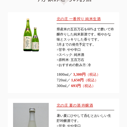
北の庄 一番搾り 純米生酒
県産米の五百万石を60%まで磨いて吟
醸作りした純米新酒です。軽やかな
味とスッキリした香りです。
3月までの発売予定です。
■
甘辛: やや辛口
■
スペック: 純米酒
■
原料米: 五百万石
■
おすすめの飲み方: 冷
1800ml／
3,300円
（税込）
720ml／
1,650円
（税込）
300ml／
693円
（税込）
北の庄 夏の酒 吟醸酒
暑い夏にひやして呑むとおいしい生
貯吟醸酒です。
■
甘辛: やや辛口