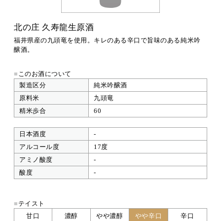
北の庄 久寿龍生原酒
福井県産の九頭竜を使用。キレのある辛口で旨味のある純米吟
醸酒。
■
このお酒について
製造区分
純米吟醸酒
原料米
九頭竜
精米歩合
60
日本酒度
-
アルコール度
17度
アミノ酸度
-
酸度
-
■
テイスト
甘口
濃醇
やや濃醇
やや辛口
辛口