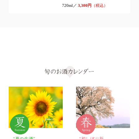
720ml／
3,300円
（税込）
“夏の生酒”
“初しぼり新